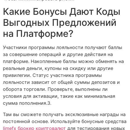
Какие Бонусы Дают Коды
Выгодных Предложений
на Платформе?
Участники программы лояльности получают баллы
за совершение операций и другие действия на
платформе. Накопленные баллы можно обменять на
реальные деньги, купоны на скидку или другие
привилегии. Статус участника программы
лояльности зависит от общей суммы депозитов и
оборота торговли. Проверьте, выполнены ли
условия для активации, такие как минимальная
сумма пополнения.3.
Там вы сможете получать эксклюзивные награды на
постоянной основе. Используйте бонусные средства
limefx брокер криптовалют
для тестирования новых