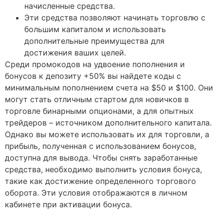
начисленные средства.
Эти средства позволяют начинать торговлю с
большим капиталом и использовать
дополнительные преимущества для
достижения ваших целей.
Среди промокодов на удвоение пополнения и
бонусов к депозиту +50% вы найдете коды с
минимальным пополнением счета на $50 и $100. Они
могут стать отличным стартом для новичков в
торговле бинарными опционами, а для опытных
трейдеров – источником дополнительного капитала.
Однако вы можете использовать их для торговли, а
прибыль, полученная с использованием бонусов,
доступна для вывода. Чтобы снять заработанные
средства, необходимо выполнить условия бонуса,
такие как достижение определенного торгового
оборота. Эти условия отображаются в личном
кабинете при активации бонуса.