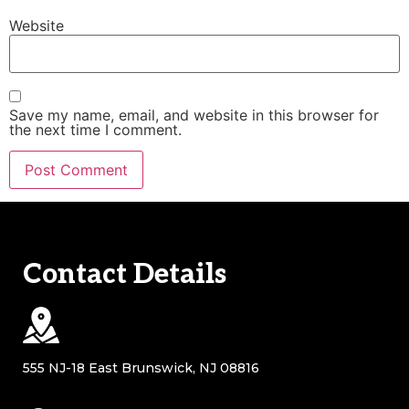
Website
Save my name, email, and website in this browser for
the next time I comment.
Contact Details
555 NJ-18 East Brunswick, NJ 08816