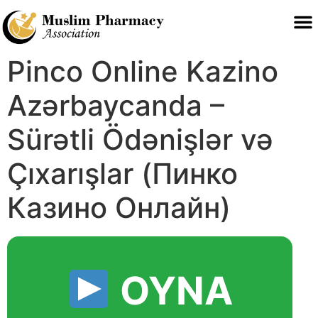
Pinco Online Kazino
Azərbaycanda –
Sürətli Ödənişlər və
Çıxarışlar (Пинко
Казино Онлайн)
OYNA