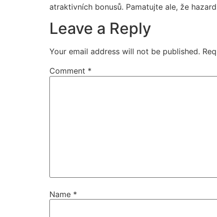
atraktivních bonusů. Pamatujte ale, že hazar
Leave a Reply
Your email address will not be published.
Req
Comment
*
Name
*