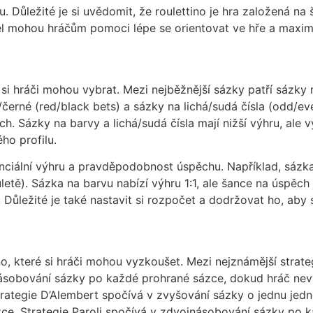
 Důležité je si uvědomit, že roulettino je hra založená na 
l mohou hráčům pomoci lépe se orientovat ve hře a maxim
é si hráči mohou vybrat. Mezi nejběžnější sázky patří sázky n
černé (red/black bets) a sázky na lichá/sudá čísla (odd/eve
ěch. Sázky na barvy a lichá/sudá čísla mají nižší výhru, ale 
ho profilu.
enciální výhru a pravděpodobnost úspěchu. Například, sázka 
tě). Sázka na barvu nabízí výhru 1:1, ale šance na úspěch j
i. Důležité je také nastavit si rozpočet a dodržovat ho, aby 
no, které si hráči mohou vyzkoušet. Mezi nejznámější strate
násobování sázky po každé prohrané sázce, dokud hráč nevy
trategie D’Alembert spočívá v zvyšování sázky o jednu jed
ce. Strategie Paroli spočívá v zdvojnásobování sázky po 