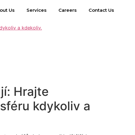
out Us
Services
Careers
Contact Us
dykoliv a kdekoliv.
í: Hrajte
sféru kdykoliv a