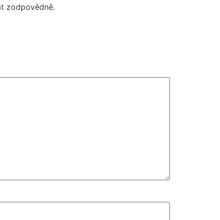
rát zodpovědně.