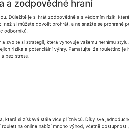
ina a zodpovědné hraní
u. Důležité je si hrát zodpovědně a s vědomím rizik, které
z, než si můžete dovolit prohrát, a ne snažte se prohrané p
c odborníků.
ry a zvolte si strategii, která vyhovuje vašemu hernímu sty
jich rizika a potenciální výhry. Pamatujte, že roulettino je
 a bez stresu.
a, která si získává stále více příznivců. Díky své jednoduch
í roulettina online nabízí mnoho výhod, včetně dostupnosti