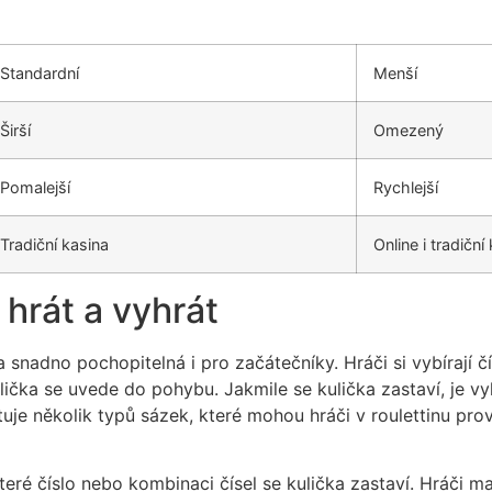
Standardní
Menší
Širší
Omezený
Pomalejší
Rychlejší
Tradiční kasina
Online i tradiční
 hrát a vyhrát
a snadno pochopitelná i pro začátečníky. Hráči si vybírají 
ulička se uvede do pohybu. Jakmile se kulička zastaví, je vyh
uje několik typů sázek, které mohou hráči v roulettinu prov
eré číslo nebo kombinaci čísel se kulička zastaví. Hráči ma