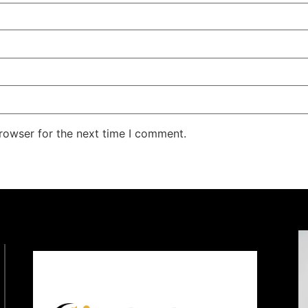
rowser for the next time I comment.