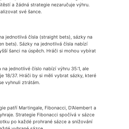
štěstí a žádná strategie nezaručuje výhru.
alizovat své šance.
a jednotlivá čísla (straight bets), sázky na
n bets). Sázky na jednotlivá čísla nabízí
vyšší šanci na úspěch. Hráči si mohou vybírat
na jednotlivé číslo nabízí výhru 35:1, ale
e 18/37. Hráči by si měli vybrat sázky, které
se vyhnuli ztrátám.
gie patří Martingale, Fibonacci, D’Alembert a
hraje. Strategie Fibonacci spočívá v sázce
notku po každé prohrané sázce a snižování
každé vyhrané sázce.