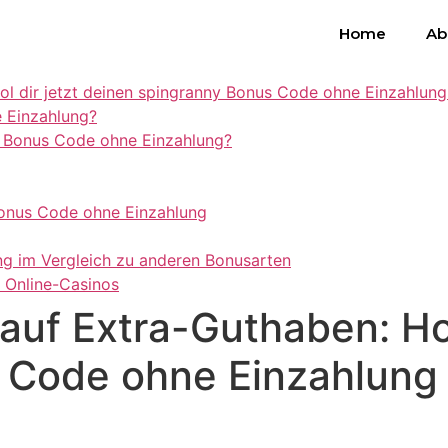
Home
Ab
l dir jetzt deinen spingranny Bonus Code ohne Einzahlung 
e Einzahlung?
ny Bonus Code ohne Einzahlung?
Bonus Code ohne Einzahlung
g im Vergleich zu anderen Bonusarten
y Online-Casinos
uf Extra-Guthaben: Hol 
 Code ohne Einzahlung 