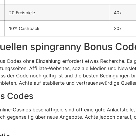
20 Freispiele
40x
10% Cashback
20x
ktuellen spingranny Bonus Co
nus Codes ohne Einzahlung erfordert etwas Recherche. Es g
ngsseiten, Affiliate-Websites, soziale Medien und Newslet
ass der Code noch gültig ist und die besten Bedingungen bie
nbieten. Achte auf etablierte und vertrauenswürdige Quelle
us Codes
line-Casinos beschäftigen, sind oft eine gute Anlaufstelle
sich gegenseitig über neue Angebote. Achte jedoch darauf, d