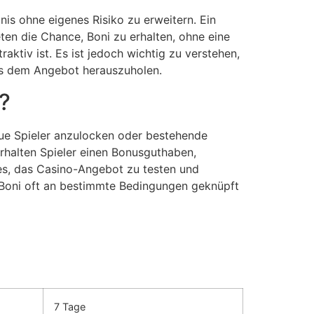
bnis ohne eigenes Risiko zu erweitern. Ein
ten die Chance, Boni zu erhalten, ohne eine
ktiv ist. Es ist jedoch wichtig zu verstehen,
us dem Angebot herauszuholen.
?
eue Spieler anzulocken oder bestehende
rhalten Spieler einen Bonusguthaben,
 es, das Casino-Angebot zu testen und
se Boni oft an bestimmte Bedingungen geknüpft
7 Tage