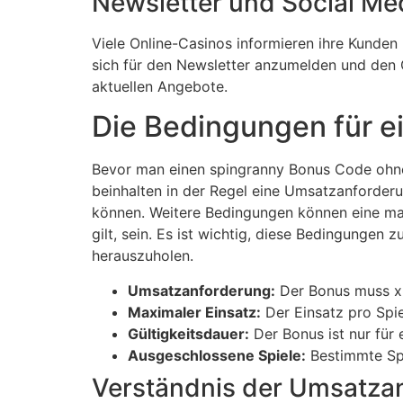
Newsletter und Social Me
Viele Online-Casinos informieren ihre Kunden
sich für den Newsletter anzumelden und den 
aktuellen Angebote.
Die Bedingungen für e
Bevor man einen spingranny Bonus Code ohne 
beinhalten in der Regel eine Umsatzanforder
können. Weitere Bedingungen können eine max
gilt, sein. Es ist wichtig, diese Bedingung
herauszuholen.
Umsatzanforderung:
Der Bonus muss x
Maximaler Einsatz:
Der Einsatz pro Spie
Gültigkeitsdauer:
Der Bonus ist nur für 
Ausgeschlossene Spiele:
Bestimmte Sp
Verständnis der Umsatza