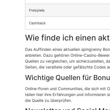
Freispiele
Cashback
Wie finde ich einen a
Das Auffinden eines aktuellen spingranny Bo
anbieten. Dazu gehören Online-Casino-Bewertu
Quellen zu vergleichen, um sicherzustellen, d
Seiten, die veraltete oder gefälschte Codes a
Wichtige Quellen für Bon
Online-Foren und Communities, die sich mit On
teilen hier ihre Erfahrungen und informieren 
die Quelle zu überprüfen.