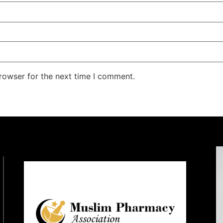
rowser for the next time I comment.