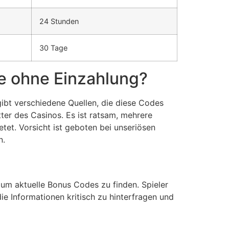
24 Stunden
30 Tage
de ohne Einzahlung?
ibt verschiedene Quellen, die diese Codes
ter des Casinos. Es ist ratsam, mehrere
tet. Vorsicht ist geboten bei unseriösen
n.
, um aktuelle Bonus Codes zu finden. Spieler
ie Informationen kritisch zu hinterfragen und