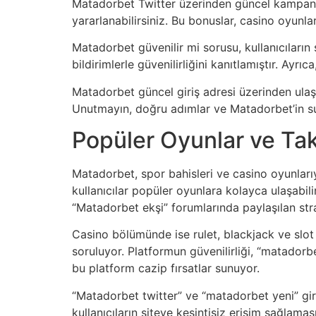
Matadorbet Twitter üzerinden güncel kampanya
yararlanabilirsiniz. Bu bonuslar, casino oyunlar
Matadorbet güvenilir mi sorusu, kullanıcıların
bildirimlerle güvenilirliğini kanıtlamıştır. Ay
Matadorbet güncel giriş adresi üzerinden ulaşab
Unutmayın, doğru adımlar ve Matadorbet’in s
Popüler Oyunlar ve Tak
Matadorbet, spor bahisleri ve casino oyunlarıy
kullanıcılar popüler oyunlara kolayca ulaşabili
“Matadorbet ekşi” forumlarında paylaşılan strat
Casino bölümünde ise rulet, blackjack ve slot o
soruluyor. Platformun güvenilirliği, “matadorbe
bu platform cazip fırsatlar sunuyor.
“Matadorbet twitter” ve “matadorbet yeni” giri
kullanıcıların siteye kesintisiz erişim sağlam