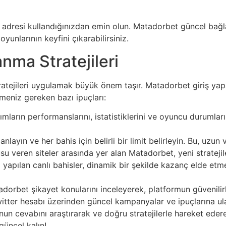
 adresi kullandığınızdan emin olun. Matadorbet güncel bağlan
oyunlarının keyfini çıkarabilirsiniz.
nma Stratejileri
ratejileri uygulamak büyük önem taşır. Matadorbet giriş yapa
etmeniz gereken bazı ipuçları:
arın performanslarını, istatistiklerini ve oyuncu durumların
anlayın ve her bahis için belirli bir limit belirleyin. Bu, uzu
eren siteler arasında yer alan Matadorbet, yeni stratejiler
 yapılan canlı bahisler, dinamik bir şekilde kazanç elde etme
adorbet şikayet konularını inceleyerek, platformun güvenilirli
ter hesabı üzerinden güncel kampanyalar ve ipuçlarına ulaş
n cevabını araştırarak ve doğru stratejilerle hareket ederek
güncel kalın!