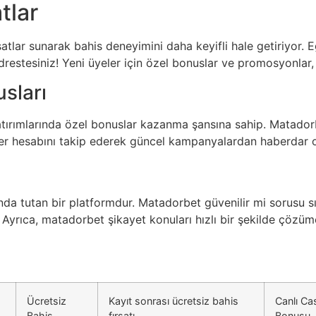
tlar
rsatlar sunarak bahis deneyimini daha keyifli hale getiriyor.
restesiniz! Yeni üyeler için özel bonuslar ve promosyonlar, pl
sları
 yatırımlarında özel bonuslar kazanma şansına sahip. Matador
ter hesabını takip ederek güncel kampanyalardan haberdar ol
nda tutan bir platformdur. Matadorbet güvenilir mi sorusu sık
r. Ayrıca, matadorbet şikayet konuları hızlı bir şekilde çözü
Ücretsiz
Kayıt sonrası ücretsiz bahis
Canlı Ca
Bahis
fırsatı.
Bonusu