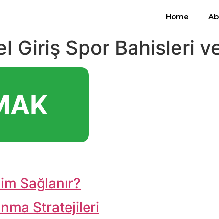
Home
Ab
 Giriş Spor Bahisleri v
MAK
şim Sağlanır?
nma Stratejileri