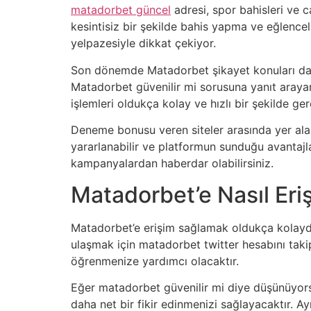
matadorbet güncel
adresi, spor bahisleri ve c
kesintisiz bir şekilde bahis yapma ve eğlence
yelpazesiyle dikkat çekiyor.
Son dönemde Matadorbet şikayet konuları da gü
Matadorbet güvenilir mi sorusuna yanıt arayanl
işlemleri oldukça kolay ve hızlı bir şekilde gerç
Deneme bonusu veren siteler arasında yer alan
yararlanabilir ve platformun sunduğu avantajla
kampanyalardan haberdar olabilirsiniz.
Matadorbet’e Nasıl Eri
Matadorbet’e erişim sağlamak oldukça kolaydır
ulaşmak için matadorbet twitter hesabını takip 
öğrenmenize yardımcı olacaktır.
Eğer matadorbet güvenilir mi diye düşünüyorsa
daha net bir fikir edinmenizi sağlayacaktır. Ay