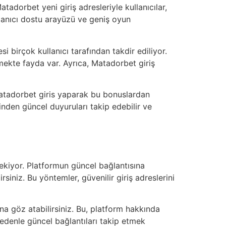
tadorbet yeni giriş adresleriyle kullanıcılar,
llanıcı dostu arayüzü ve geniş oyun
birçok kullanıcı tarafından takdir ediliyor.
mekte fayda var. Ayrıca, Matadorbet giriş
Matadorbet giris yaparak bu bonuslardan
inden güncel duyuruları takip edebilir ve
ekiyor. Platformun güncel bağlantısına
siniz. Bu yöntemler, güvenilir giriş adreslerini
a göz atabilirsiniz. Bu, platform hakkında
 nedenle güncel bağlantıları takip etmek