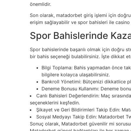
önemlidir.
Son olarak, matadorbet giriş işlemi için doğru
erişim sağlayabilir ve spor bahisleri ile casino 
Spor Bahislerinde Kaza
Spor bahislerinde başarılı olmak için doğru st
bir bahis seçeneği bulabilirsiniz. İşte dikkat 
Bilgi Toplama: Bahis yapmadan önce takıml
bilgilere kolayca ulaşabilirsiniz.
Bankroll Yönetimi: Bütçenizi dikkatlice pl
Deneme Bonusu Kullanımı: Deneme bonusu v
Canlı Bahisleri Değerlendirin: Maç sırasında
seçeneklerini keşfedin.
Şikayet ve Geri Bildirimleri Takip Edin: Mat
Sosyal Medyayı Takip Edin: Matadorbet Twit
Sonuç olarak, Matadorbet güvenilir mi sorusunu
Matadorbet güncel bağlantıları ile her zaman 