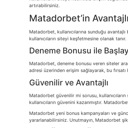
artırabilirsiniz.
Matadorbet’in Avantajl
Matadorbet, kullanıcılarına sunduğu avantajlı 
kullanıcıların siteyi keşfetmesine olanak tanı
Deneme Bonusu ile Başlay
Matadorbet, deneme bonusu veren siteler arası
adresi üzerinden erişim sağlayarak, bu fırsatı
Güvenilir ve Avantajlı
Matadorbet güvenilir mi sorusu, kullanıcıların
kullanıcıların güvenini kazanmıştır. Matadorbe
Matadorbet yeni bonus kampanyaları ve güncel 
yararlanabilirsiniz. Unutmayın, Matadorbet şik