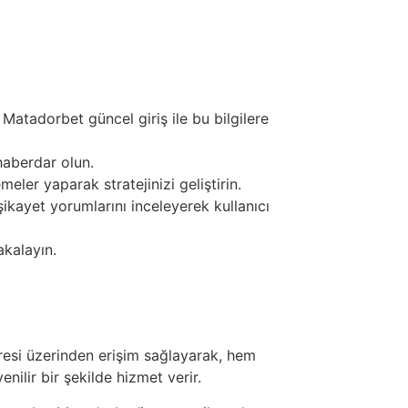
 Matadorbet güncel giriş ile bu bilgilere
haberdar olun.
er yaparak stratejinizi geliştirin.
kayet yorumlarını inceleyerek kullanıcı
akalayın.
dresi üzerinden erişim sağlayarak, hem
nilir bir şekilde hizmet verir.