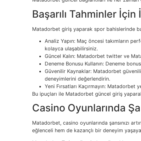
Başarılı Tahminler İçin 
Matadorbet giriş yaparak spor bahislerinde baş
Analiz Yapın: Maç öncesi takımların perfor
kolayca ulaşabilirsiniz.
Güncel Kalın: Matadorbet twitter ve Mat
Deneme Bonusu Kullanın: Deneme bonusu v
Güvenilir Kaynaklar: Matadorbet güvenil
deneyimlerini değerlendirin.
Yeni Fırsatları Kaçırmayın: Matadorbet ye
Bu ipuçları ile Matadorbet güncel giriş yaparak
Casino Oyunlarında Şan
Matadorbet, casino oyunlarında şansınızı artır
eğlenceli hem de kazançlı bir deneyim yaşayabil