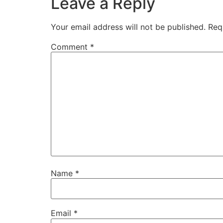
Leave a Reply
Your email address will not be published.
Req
Comment
*
Name
*
Email
*