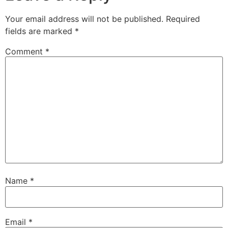
Your email address will not be published.
Required
fields are marked
*
Comment
*
Name
*
Email
*