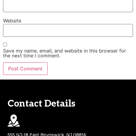
Website
Save my name, email, and website in this browser for
the next time I comment.
Contact Details
555 NJ-18 East Brunswick, NJ 08816