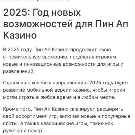
2025: Год новых
возможностей для Пин Ап
Казино
В 2025 году Пин Ап Казино продолжит свою
стремительную эволюцию, предлагая игрокам
новые и инновационные возможности для игры и
развлечений.
Одним из ключевых направлений в 2025 году будет
развитие мобильной версии казино, чтобы игроки
могли играть в любое время и в любом месте.
Кроме того, Пин Ап Казино планирует расширить
свой ассортимент игр, включая новые и популярные
слоты, а также классические игры, такие как
рулетка и покер.