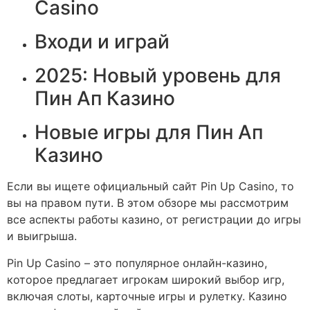
Casino
Входи и играй
2025: Новый уровень для
Пин Ап Казино
Новые игры для Пин Ап
Казино
Если вы ищете официальный сайт Pin Up Casino, то
вы на правом пути. В этом обзоре мы рассмотрим
все аспекты работы казино, от регистрации до игры
и выигрыша.
Pin Up Casino – это популярное онлайн-казино,
которое предлагает игрокам широкий выбор игр,
включая слоты, карточные игры и рулетку. Казино