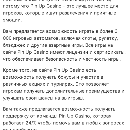
потому что Pin Up Casino – это лучшее место для
игроков, которые ищут развлечения и приятные
эмоции.
Вам предлагается возможность играть в более 3
000 игровых автоматов, включая слоты, рулетку,
блэкджек и другие азартные игры. Все игры на
сайте Pin Up Casino имеют лицензии и сертификаты,
что обеспечивает безопасность и честность игры.
Кроме того, на сайте Pin Up Casino есть
возможность получать бонусы и участие в
различных акциях и турнирах. Это позволяет
игрокам получать дополнительные преимущества и
улучшать свои шансы на выигрыш.
Вам также предлагается возможность получать
поддержку от команды Pin Up Casino, которая
работает 24/7, чтобы помочь вам в любых вопросах
или проблемах.