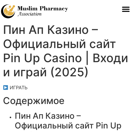
Пин Ап Казино –
Официальный сайт
Pin Up Casino | Входи
и играй (2025)
ИГРАТЬ
Содержимое
Пин Ап Казино –
Официальный сайт Pin Up