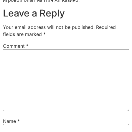
игровой опыт на Пин Ап Казино.
Leave a Reply
Your email address will not be published.
Required
fields are marked
*
Comment
*
Name
*