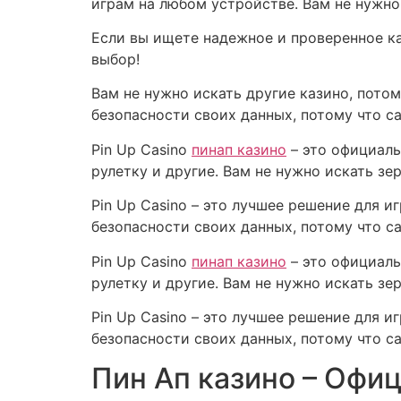
играм на любом устройстве. Вам не нужно
Если вы ищете надежное и проверенное ка
выбор!
Вам не нужно искать другие казино, потом
безопасности своих данных, потому что 
Pin Up Casino
пинап казино
– это официаль
рулетку и другие. Вам не нужно искать зе
Pin Up Casino – это лучшее решение для 
безопасности своих данных, потому что 
Pin Up Casino
пинап казино
– это официаль
рулетку и другие. Вам не нужно искать зе
Pin Up Casino – это лучшее решение для 
безопасности своих данных, потому что 
Пин Ап казино – Офи