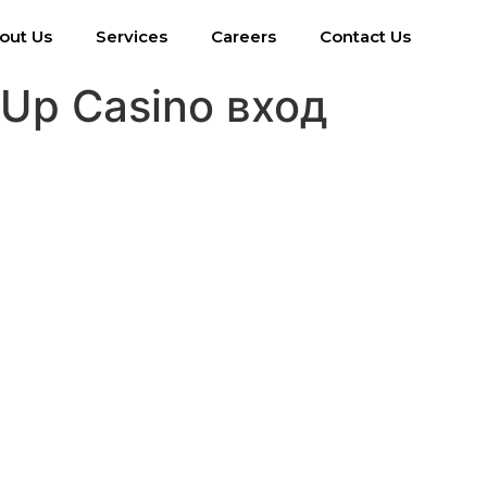
out Us
Services
Careers
Contact Us
 Up Casino вход