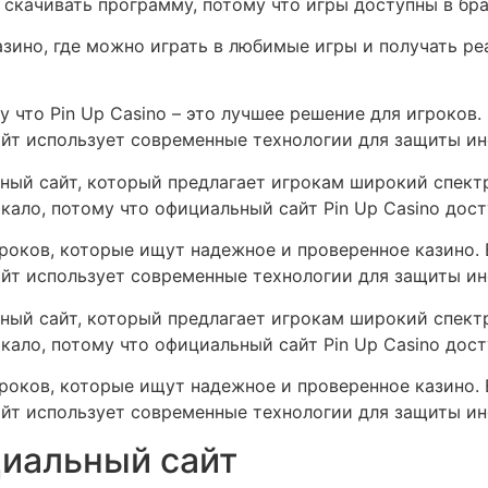
 скачивать программу, потому что игры доступны в бра
зино, где можно играть в любимые игры и получать реа
у что Pin Up Casino – это лучшее решение для игроков.
сайт использует современные технологии для защиты и
ный сайт, который предлагает игрокам широкий спектр
ркало, потому что официальный сайт Pin Up Casino дост
игроков, которые ищут надежное и проверенное казино.
сайт использует современные технологии для защиты и
ный сайт, который предлагает игрокам широкий спектр
ркало, потому что официальный сайт Pin Up Casino дост
игроков, которые ищут надежное и проверенное казино.
сайт использует современные технологии для защиты и
циальный сайт