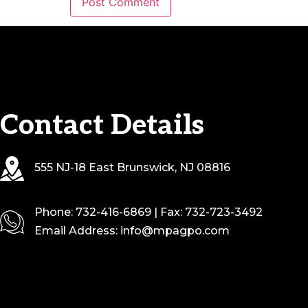
Contact Details
555 NJ-18 East Brunswick, NJ 08816
Phone: 732-416-6869 | Fax: 732-723-3492
Email Address: info@mpagpo.com