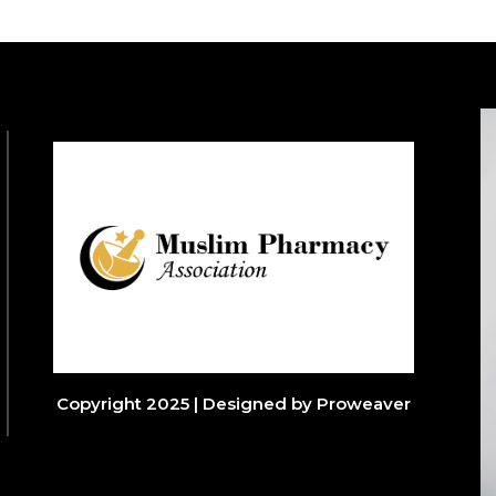
Copyright 2025 | Designed by Proweaver