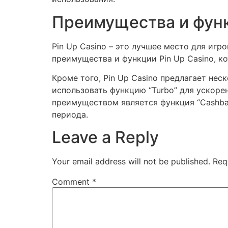
Преимущества и функ
Pin Up Casino – это лучшее место для иг
преимущества и функции Pin Up Casino, к
Кроме того, Pin Up Casino предлагает не
использовать функцию “Turbo” для ускоре
преимуществом является функция “Cashbac
периода.
Leave a Reply
Your email address will not be published.
Req
Comment
*