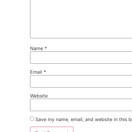
Name
*
Email
*
Website
Save my name, email, and website in this b