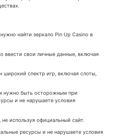
ществах.
нужно найти зеркало Pin Up Casino в
но ввести свои личные данные, включая
ен широкий спектр игр, включая слоты,
вам нужно быть осторожным при
сурсы и не нарушаете условия
o, не используя официальный сайт.
иальные ресурсы и не нарушаете условия