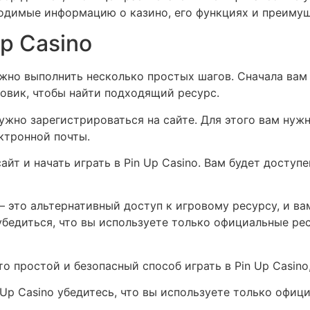
ходимые информацию о казино, его функциях и преиму
Up Casino
ужно выполнить несколько простых шагов. Сначала вам 
овик, чтобы найти подходящий ресурс.
нужно зарегистрироваться на сайте. Для этого вам нуж
ктронной почты.
йт и начать играть в Pin Up Casino. Вам будет доступ
o – это альтернативный доступ к игровому ресурсу, и 
убедиться, что вы используете только официальные ре
это простой и безопасный способ играть в Pin Up Casin
 Up Casino убедитесь, что вы используете только офиц