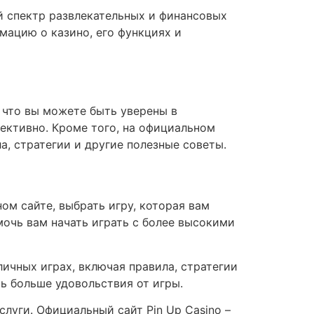
й спектр развлекательных и финансовых
рмацию о казино, его функциях и
 что вы можете быть уверены в
фективно. Кроме того, на официальном
а, стратегии и другие полезные советы.
ом сайте, выбрать игру, которая вам
мочь вам начать играть с более высокими
ичных играх, включая правила, стратегии
ь больше удовольствия от игры.
слуги. Официальный сайт Pin Up Casino –