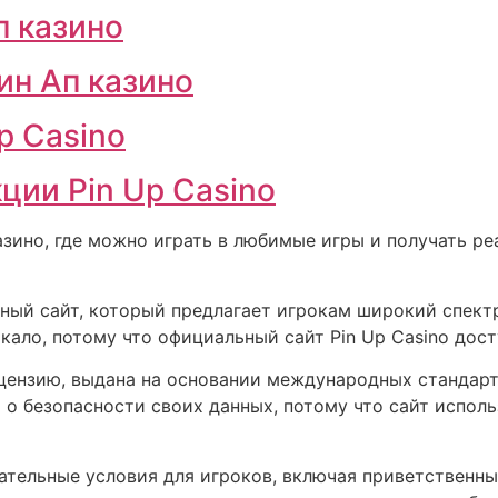
 казино
ин Ап казино
p Casino
ции Pin Up Casino
зино, где можно играть в любимые игры и получать реа
ный сайт, который предлагает игрокам широкий спектр
ркало, потому что официальный сайт Pin Up Casino дост
цензию, выдана на основании международных стандарт
я о безопасности своих данных, потому что сайт испо
кательные условия для игроков, включая приветственн