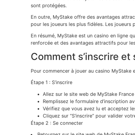
sont protégées.
En outre, MyStake offre des avantages attrac
pour les joueurs les plus fidèles. Les joueur
En résumé, MyStake est un casino en ligne qui
renforcée et des avantages attractifs pour les
Comment s’inscrire et
Pour commencer à jouer au casino MyStake en F
Étape 1 : S’inscrire
Allez sur le site web de MyStake France e
Remplissez le formulaire d’inscription 
Vérifiez que vous avez lu et acceptez le
Cliquez sur “S’inscrire” pour valider votr
Étape 2 : Se connecter
Retournez sur le site web de MyStake Franc