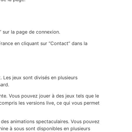
” sur la page de connexion.
ance en cliquant sur “Contact” dans la
 Les jeux sont divisés en plusieurs
sard.
nte. Vous pouvez jouer à des jeux tels que le
 compris les versions live, ce qui vous permet
t des animations spectaculaires. Vous pouvez
hine à sous sont disponibles en plusieurs