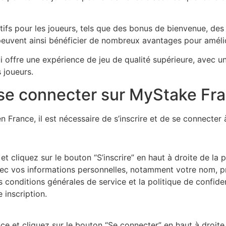
tifs pour les joueurs, tels que des bonus de bienvenue, de
s peuvent ainsi bénéficier de nombreux avantages pour amélio
 offre une expérience de jeu de qualité supérieure, avec un
 joueurs.
 se connecter sur MyStake Fr
rance, il est nécessaire de s’inscrire et de se connecter à
t cliquez sur le bouton “S’inscrire” en haut à droite de la 
avec vos informations personnelles, notamment votre nom, 
s conditions générales de service et la politique de confide
e inscription.
e et cliquez sur le bouton “Se connecter” en haut à droite