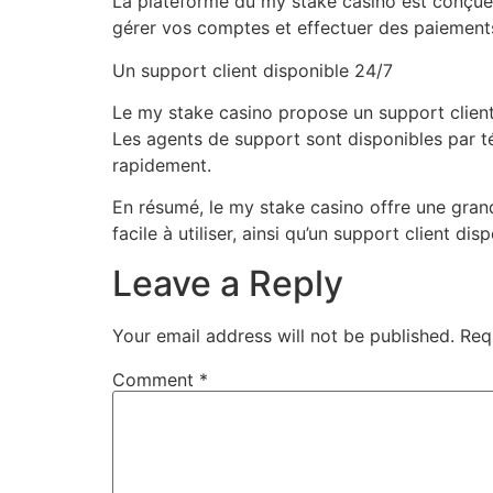
La plateforme du my stake casino est conçue po
gérer vos comptes et effectuer des paiements.
Un support client disponible 24/7
Le my stake casino propose un support client
Les agents de support sont disponibles par t
rapidement.
En résumé, le my stake casino offre une grand
facile à utiliser, ainsi qu’un support client di
Leave a Reply
Your email address will not be published.
Req
Comment
*