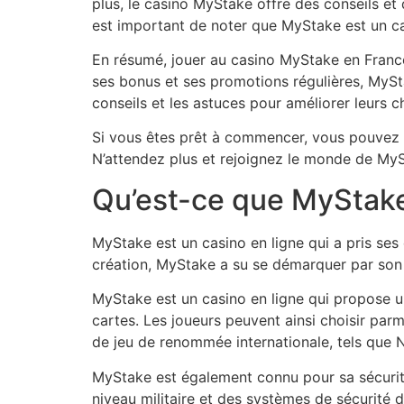
plus, le casino MyStake offre des conseils et 
est important de noter que MyStake est un casi
En résumé, jouer au casino MyStake en France
ses bonus et ses promotions régulières, MySta
conseils et les astuces pour améliorer leur
Si vous êtes prêt à commencer, vous pouvez 
N’attendez plus et rejoignez le monde de MyS
Qu’est-ce que MyStak
MyStake est un casino en ligne qui a pris ses 
création, MyStake a su se démarquer par son o
MyStake est un casino en ligne qui propose un
cartes. Les joueurs peuvent ainsi choisir parm
de jeu de renommée internationale, tels que 
MyStake est également connu pour sa sécurité
niveau militaire et des systèmes de sécurité 