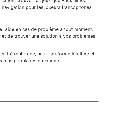
cilement trouver les jeux que vous aimez,
a navigation pour les joueurs francophones.
de l’aide en cas de problème à tout moment.
rmet de trouver une solution à vos problèmes
urité renforcée, une plateforme intuitive et
les plus populaires en France.