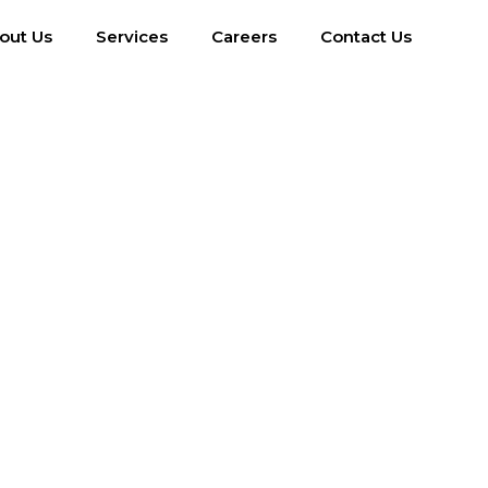
out Us
Services
Careers
Contact Us