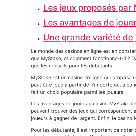
Les jeux proposés par
Les avantages de joue
Une grande variété de 
Le monde des casinos en ligne est en constan
que MyStake, et comment fonctionne-t-il ? Da
que les conseils pour les débutants.
MyStake est un casino en ligne qui propose un
peut être joué à partir de n’importe où, à con
fait un choix populaire parmi les joueurs.
Les avantages de jouer au casino MyStake en F
peuvent trouver des jeux qui correspondent à
joueurs à gagner de l’argent. Enfin, le casino
Pour les débutants, il est important de noter 