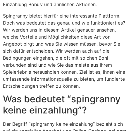
Einzahlung Bonus’ und ähnlichen Aktionen.
Spingranny bietet hierfür eine interessante Plattform.
Doch was bedeutet das genau und wie funktioniert es?
Wir werden uns in diesem Artikel genauer ansehen,
welche Vorteile und Möglichkeiten diese Art von
Angebot birgt und was Sie wissen müssen, bevor Sie
sich dafür entscheiden. Wir werden auch auf die
Bedingungen eingehen, die oft mit solchen Boni
verbunden sind und wie Sie das meiste aus Ihrem
Spielerlebnis herausholen können. Ziel ist es, Ihnen eine
umfassende Informationsquelle zu bieten, um fundierte
Entscheidungen treffen zu können.
Was bedeutet “spingranny
keine einzahlung”?
Der Begriff “spingranny keine einzahlung” bezieht sich