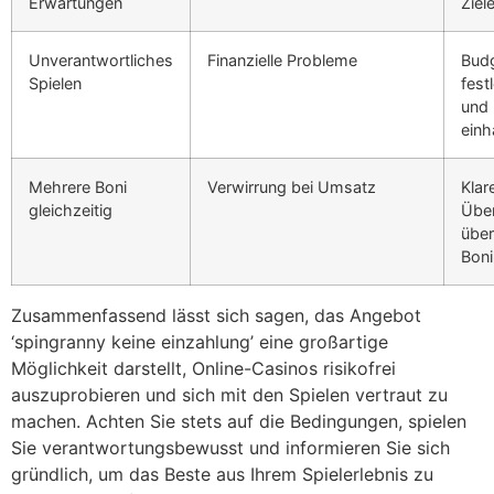
Erwartungen
Ziel
Unverantwortliches
Finanzielle Probleme
Bud
Spielen
fest
und
einh
Mehrere Boni
Verwirrung bei Umsatz
Klar
gleichzeitig
Über
über
Boni
Zusammenfassend lässt sich sagen, das Angebot
‘spingranny keine einzahlung’ eine großartige
Möglichkeit darstellt, Online-Casinos risikofrei
auszuprobieren und sich mit den Spielen vertraut zu
machen. Achten Sie stets auf die Bedingungen, spielen
Sie verantwortungsbewusst und informieren Sie sich
gründlich, um das Beste aus Ihrem Spielerlebnis zu