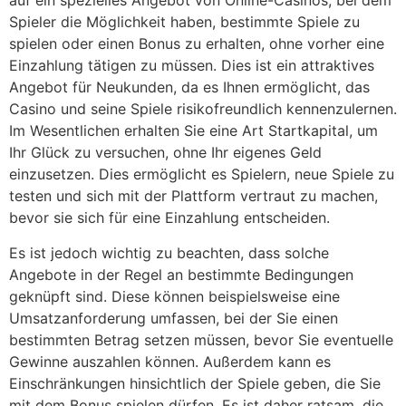
auf ein spezielles Angebot von Online-Casinos, bei dem
Spieler die Möglichkeit haben, bestimmte Spiele zu
spielen oder einen Bonus zu erhalten, ohne vorher eine
Einzahlung tätigen zu müssen. Dies ist ein attraktives
Angebot für Neukunden, da es Ihnen ermöglicht, das
Casino und seine Spiele risikofreundlich kennenzulernen.
Im Wesentlichen erhalten Sie eine Art Startkapital, um
Ihr Glück zu versuchen, ohne Ihr eigenes Geld
einzusetzen. Dies ermöglicht es Spielern, neue Spiele zu
testen und sich mit der Plattform vertraut zu machen,
bevor sie sich für eine Einzahlung entscheiden.
Es ist jedoch wichtig zu beachten, dass solche
Angebote in der Regel an bestimmte Bedingungen
geknüpft sind. Diese können beispielsweise eine
Umsatzanforderung umfassen, bei der Sie einen
bestimmten Betrag setzen müssen, bevor Sie eventuelle
Gewinne auszahlen können. Außerdem kann es
Einschränkungen hinsichtlich der Spiele geben, die Sie
mit dem Bonus spielen dürfen. Es ist daher ratsam, die