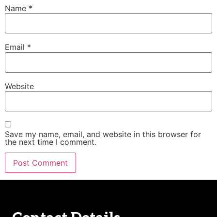
Name
*
Email
*
Website
Save my name, email, and website in this browser for
the next time I comment.