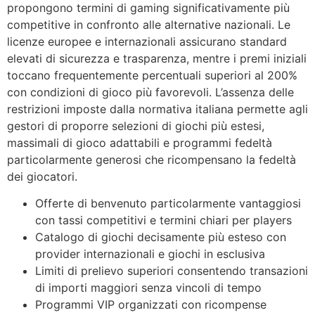
propongono termini di gaming significativamente più
competitive in confronto alle alternative nazionali. Le
licenze europee e internazionali assicurano standard
elevati di sicurezza e trasparenza, mentre i premi iniziali
toccano frequentemente percentuali superiori al 200%
con condizioni di gioco più favorevoli. L’assenza delle
restrizioni imposte dalla normativa italiana permette agli
gestori di proporre selezioni di giochi più estesi,
massimali di gioco adattabili e programmi fedeltà
particolarmente generosi che ricompensano la fedeltà
dei giocatori.
Offerte di benvenuto particolarmente vantaggiosi
con tassi competitivi e termini chiari per players
Catalogo di giochi decisamente più esteso con
provider internazionali e giochi in esclusiva
Limiti di prelievo superiori consentendo transazioni
di importi maggiori senza vincoli di tempo
Programmi VIP organizzati con ricompense