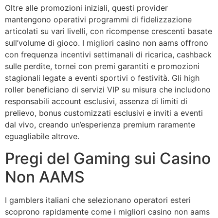
Oltre alle promozioni iniziali, questi provider
mantengono operativi programmi di fidelizzazione
articolati su vari livelli, con ricompense crescenti basate
sull’volume di gioco. I migliori casino non aams offrono
con frequenza incentivi settimanali di ricarica, cashback
sulle perdite, tornei con premi garantiti e promozioni
stagionali legate a eventi sportivi o festività. Gli high
roller beneficiano di servizi VIP su misura che includono
responsabili account esclusivi, assenza di limiti di
prelievo, bonus customizzati esclusivi e inviti a eventi
dal vivo, creando un’esperienza premium raramente
eguagliabile altrove.
Pregi del Gaming sui Casino
Non AAMS
I gamblers italiani che selezionano operatori esteri
scoprono rapidamente come i migliori casino non aams