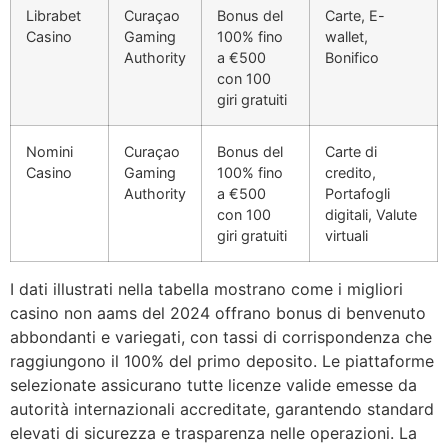
Librabet
Curaçao
Bonus del
Carte, E-
Casino
Gaming
100% fino
wallet,
Authority
a €500
Bonifico
con 100
giri gratuiti
Nomini
Curaçao
Bonus del
Carte di
Casino
Gaming
100% fino
credito,
Authority
a €500
Portafogli
con 100
digitali, Valute
giri gratuiti
virtuali
I dati illustrati nella tabella mostrano come i migliori
casino non aams del 2024 offrano bonus di benvenuto
abbondanti e variegati, con tassi di corrispondenza che
raggiungono il 100% del primo deposito. Le piattaforme
selezionate assicurano tutte licenze valide emesse da
autorità internazionali accreditate, garantendo standard
elevati di sicurezza e trasparenza nelle operazioni. La