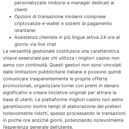
personalizzate rimborsi e manager dedicati ai
clienti
Opzioni di transazione moderni comprese
criptovalute e-wallet e sistemi di pagamento
istantanei
Assistenza clientela in più lingue attiva 24 ore al
giorno via live chat
La versatilità gestionale costituisce una caratteristica
chiave essenziale per chi utilizza i migliori casino non
aams con continuità. Questi gestori non sono vincolati
dalle limitazioni pubblicitarie italiane e possono quindi
comunicare trasparentemente le proprie offerte
promozionali, organizzare tornei con premi in denaro
significativi e creare iniziative originali per attrare la
base di utenti. Le piattaforme migliori casino non aams
garantiscono inoltre tempi di elaborazione dei prelievi
notevolmente ridotti, spesso processando le transazioni
in poche ore anziché giorni, potenziando notevolmente
l’esperienza generale dell’utente.