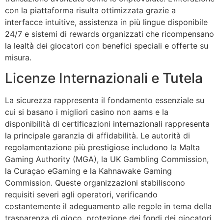
con la piattaforma risulta ottimizzata grazie a
interfacce intuitive, assistenza in più lingue disponibile
24/7 e sistemi di rewards organizzati che ricompensano
la lealtà dei giocatori con benefici speciali e offerte su
misura.
Licenze Internazionali e Tutela
La sicurezza rappresenta il fondamento essenziale su
cui si basano i migliori casino non aams e la
disponibilità di certificazioni internazionali rappresenta
la principale garanzia di affidabilità. Le autorità di
regolamentazione più prestigiose includono la Malta
Gaming Authority (MGA), la UK Gambling Commission,
la Curaçao eGaming e la Kahnawake Gaming
Commission. Queste organizzazioni stabiliscono
requisiti severi agli operatori, verificando
costantemente il adeguamento alle regole in tema della
trasparenza di gioco, protezione dei fondi dei giocatori