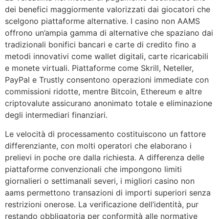
dei benefici maggiormente valorizzati dai giocatori che
scelgono piattaforme alternative. I casino non AAMS
offrono un’ampia gamma di alternative che spaziano dai
tradizionali bonifici bancari e carte di credito fino a
metodi innovativi come wallet digitali, carte ricaricabili
e monete virtuali. Piattaforme come Skrill, Neteller,
PayPal e Trustly consentono operazioni immediate con
commissioni ridotte, mentre Bitcoin, Ethereum e altre
criptovalute assicurano anonimato totale e eliminazione
degli intermediari finanziari.
Le velocità di processamento costituiscono un fattore
differenziante, con molti operatori che elaborano i
prelievi in poche ore dalla richiesta. A differenza delle
piattaforme convenzionali che impongono limiti
giornalieri o settimanali severi, i migliori casino non
aams permettono transazioni di importi superiori senza
restrizioni onerose. La verificazione dell’identità, pur
restando obbligatoria per conformità alle normative