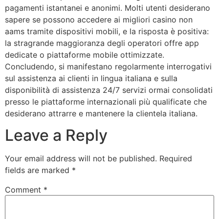
pagamenti istantanei e anonimi. Molti utenti desiderano
sapere se possono accedere ai migliori casino non
aams tramite dispositivi mobili, e la risposta è positiva:
la stragrande maggioranza degli operatori offre app
dedicate o piattaforme mobile ottimizzate.
Concludendo, si manifestano regolarmente interrogativi
sul assistenza ai clienti in lingua italiana e sulla
disponibilità di assistenza 24/7 servizi ormai consolidati
presso le piattaforme internazionali più qualificate che
desiderano attrarre e mantenere la clientela italiana.
Leave a Reply
Your email address will not be published.
Required
fields are marked
*
Comment
*