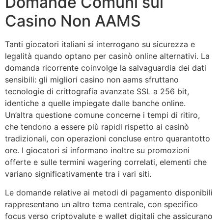
Domande Comuni sui
Casino Non AAMS
Tanti giocatori italiani si interrogano su sicurezza e
legalità quando optano per casinò online alternativi. La
domanda ricorrente coinvolge la salvaguardia dei dati
sensibili: gli migliori casino non aams sfruttano
tecnologie di crittografia avanzate SSL a 256 bit,
identiche a quelle impiegate dalle banche online.
Un’altra questione comune concerne i tempi di ritiro,
che tendono a essere più rapidi rispetto ai casinò
tradizionali, con operazioni concluse entro quarantotto
ore. I giocatori si informano inoltre su promozioni
offerte e sulle termini wagering correlati, elementi che
variano significativamente tra i vari siti.
Le domande relative ai metodi di pagamento disponibili
rappresentano un altro tema centrale, con specifico
focus verso criptovalute e wallet digitali che assicurano