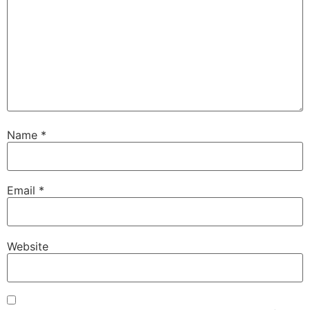
Name
*
Email
*
Website