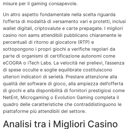
misure per il gaming consapevole.
Un altro aspetto fondamentale nella scelta riguarda
l’offerta di modalità di versamento vari e protetti, inclusi
wallet digitali, criptovalute e carte prepagate. I migliori
casino non aams attendibili pubblicano chiaramente le
percentuali di ritorno al giocatore (RTP) e
sottopongono i propri giochi a verifiche regolari da
parte di organismi di certificazione autonomi come
eCOGRA o iTech Labs. La velocità nei prelievi, l’assenza
di spese occulte e soglie equilibrate costituiscono
ulteriori indicatori di serietà. Prestare attenzione alla
qualità del software di gioco, alla ampiezza dell’offerta
di giochi e alla disponibilità di fornitori prestigiosi come
NetEnt, Microgaming o Evolution Gaming completa il
quadro delle caratteristiche che contraddistinguono le
piattaforme più attendibili del settore.
Analisi tra i Migliori Casino