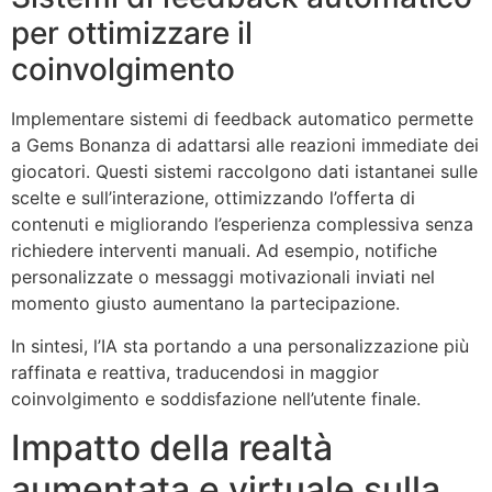
per ottimizzare il
coinvolgimento
Implementare sistemi di feedback automatico permette
a Gems Bonanza di adattarsi alle reazioni immediate dei
giocatori. Questi sistemi raccolgono dati istantanei sulle
scelte e sull’interazione, ottimizzando l’offerta di
contenuti e migliorando l’esperienza complessiva senza
richiedere interventi manuali. Ad esempio, notifiche
personalizzate o messaggi motivazionali inviati nel
momento giusto aumentano la partecipazione.
In sintesi, l’IA sta portando a una personalizzazione più
raffinata e reattiva, traducendosi in maggior
coinvolgimento e soddisfazione nell’utente finale.
Impatto della realtà
aumentata e virtuale sulla