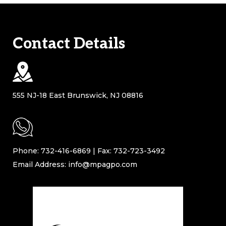
Contact Details
555 NJ-18 East Brunswick, NJ 08816
Phone: 732-416-6869 | Fax: 732-723-3492
Email Address: info@mpagpo.com