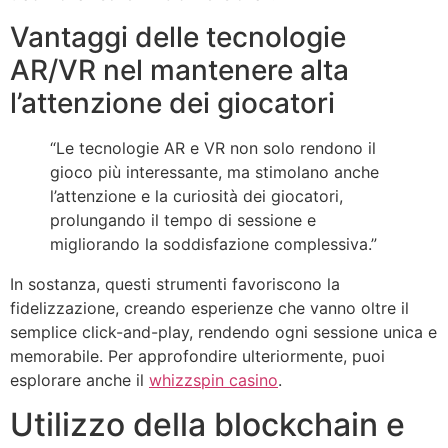
Vantaggi delle tecnologie
AR/VR nel mantenere alta
l’attenzione dei giocatori
“Le tecnologie AR e VR non solo rendono il
gioco più interessante, ma stimolano anche
l’attenzione e la curiosità dei giocatori,
prolungando il tempo di sessione e
migliorando la soddisfazione complessiva.”
In sostanza, questi strumenti favoriscono la
fidelizzazione, creando esperienze che vanno oltre il
semplice click-and-play, rendendo ogni sessione unica e
memorabile. Per approfondire ulteriormente, puoi
esplorare anche il
whizzspin casino
.
Utilizzo della blockchain e