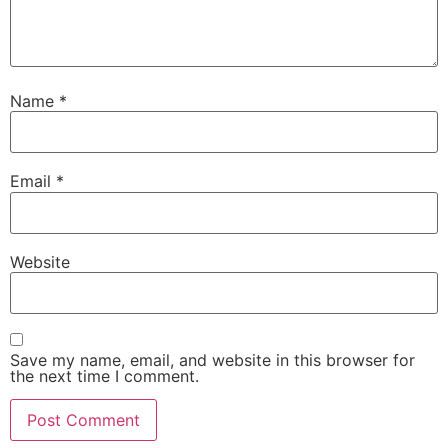
Name
*
Email
*
Website
Save my name, email, and website in this browser for
the next time I comment.