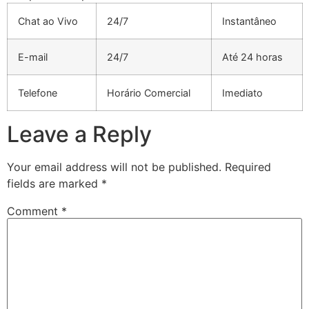
Chat ao Vivo
24/7
Instantâneo
E-mail
24/7
Até 24 horas
Telefone
Horário Comercial
Imediato
Leave a Reply
Your email address will not be published.
Required
fields are marked
*
Comment
*