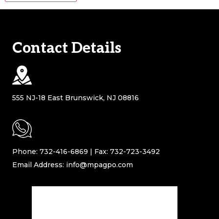
Contact Details
555 NJ-18 East Brunswick, NJ 08816
Phone: 732-416-6869 | Fax: 732-723-3492
Email Address: info@mpagpo.com