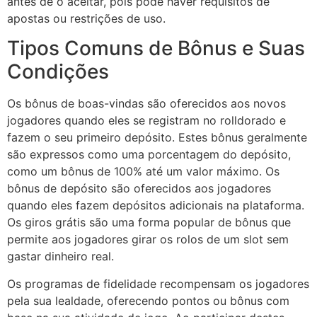
antes de o aceitar, pois pode haver requisitos de
apostas ou restrições de uso.
Tipos Comuns de Bônus e Suas
Condições
Os bônus de boas-vindas são oferecidos aos novos
jogadores quando eles se registram no rolldorado e
fazem o seu primeiro depósito. Estes bônus geralmente
são expressos como uma porcentagem do depósito,
como um bônus de 100% até um valor máximo. Os
bônus de depósito são oferecidos aos jogadores
quando eles fazem depósitos adicionais na plataforma.
Os giros grátis são uma forma popular de bônus que
permite aos jogadores girar os rolos de um slot sem
gastar dinheiro real.
Os programas de fidelidade recompensam os jogadores
pela sua lealdade, oferecendo pontos ou bônus com