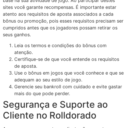
base na sua atividade de jogo. Ao participar destes
sites você garante recompensas. É importante estar
atento aos requisitos de aposta associados a cada
bônus ou promoção, pois esses requisitos precisam ser
cumpridos antes que os jogadores possam retirar os
seus ganhos.
Leia os termos e condições do bônus com
atenção.
Certifique-se de que você entende os requisitos
de aposta.
Use o bônus em jogos que você conhece e que se
adequam ao seu estilo de jogo.
Gerencie seu bankroll com cuidado e evite gastar
mais do que pode perder.
Segurança e Suporte ao
Cliente no Rolldorado