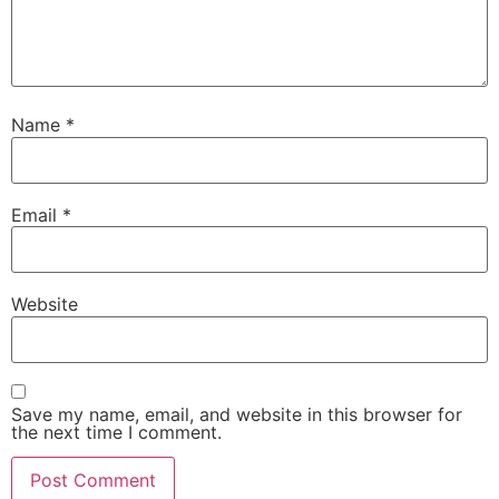
Name
*
Email
*
Website
Save my name, email, and website in this browser for
the next time I comment.