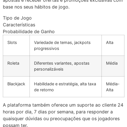
apostas e receber ofertas e promoções exclusivas com
base nos seus hábitos de jogo.
Tipo de Jogo
Características
Probabilidade de Ganho
Slots
Variedade de temas, jackpots
Alta
progressivos
Roleta
Diferentes variantes, apostas
Média
personalizáveis
Blackjack
Habilidade e estratégia, alta taxa
Média-
de retorno
Alta
A plataforma também oferece um suporte ao cliente 24
horas por dia, 7 dias por semana, para responder a
quaisquer dúvidas ou preocupações que os jogadores
possam ter.