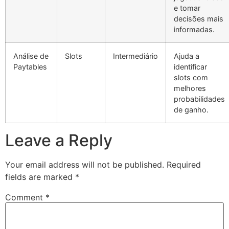
e tomar
decisões mais
informadas.
Análise de
Slots
Intermediário
Ajuda a
Paytables
identificar
slots com
melhores
probabilidades
de ganho.
Leave a Reply
Your email address will not be published.
Required
fields are marked
*
Comment
*