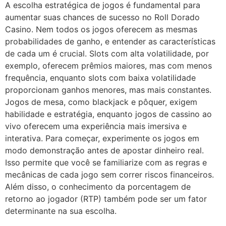
A escolha estratégica de jogos é fundamental para
aumentar suas chances de sucesso no Roll Dorado
Casino. Nem todos os jogos oferecem as mesmas
probabilidades de ganho, e entender as características
de cada um é crucial. Slots com alta volatilidade, por
exemplo, oferecem prêmios maiores, mas com menos
frequência, enquanto slots com baixa volatilidade
proporcionam ganhos menores, mas mais constantes.
Jogos de mesa, como blackjack e pôquer, exigem
habilidade e estratégia, enquanto jogos de cassino ao
vivo oferecem uma experiência mais imersiva e
interativa. Para começar, experimente os jogos em
modo demonstração antes de apostar dinheiro real.
Isso permite que você se familiarize com as regras e
mecânicas de cada jogo sem correr riscos financeiros.
Além disso, o conhecimento da porcentagem de
retorno ao jogador (RTP) também pode ser um fator
determinante na sua escolha.