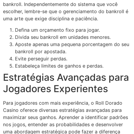
bankroll. Independentemente do sistema que você
escolher, lembre-se que o gerenciamento do bankroll é
uma arte que exige disciplina e paciência.
Defina um orçamento fixo para jogar.
Divida seu bankroll em unidades menores.
Aposte apenas uma pequena porcentagem do seu
bankroll por apostada.
Evite perseguir perdas.
Estabeleça limites de ganhos e perdas.
Estratégias Avançadas para
Jogadores Experientes
Para jogadores com mais experiência, o Roll Dorado
Casino oferece diversas estratégias avançadas para
maximizar seus ganhos. Aprender a identificar padrões
nos jogos, entender as probabilidades e desenvolver
uma abordagem estratégica pode fazer a diferença