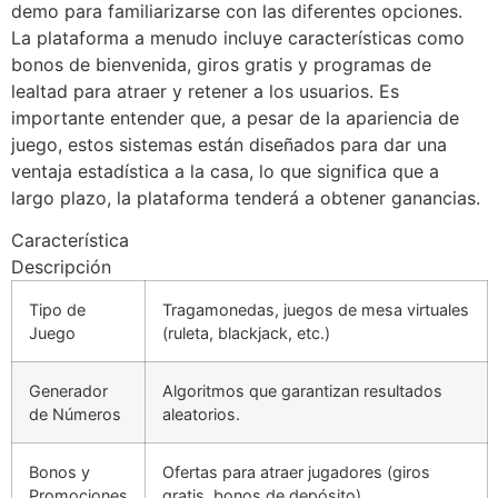
demo para familiarizarse con las diferentes opciones.
La plataforma a menudo incluye características como
bonos de bienvenida, giros gratis y programas de
lealtad para atraer y retener a los usuarios. Es
importante entender que, a pesar de la apariencia de
juego, estos sistemas están diseñados para dar una
ventaja estadística a la casa, lo que significa que a
largo plazo, la plataforma tenderá a obtener ganancias.
Característica
Descripción
Tipo de
Tragamonedas, juegos de mesa virtuales
Juego
(ruleta, blackjack, etc.)
Generador
Algoritmos que garantizan resultados
de Números
aleatorios.
Bonos y
Ofertas para atraer jugadores (giros
Promociones
gratis, bonos de depósito).