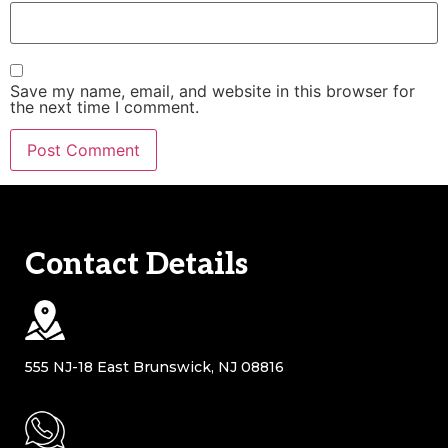
Save my name, email, and website in this browser for
the next time I comment.
Contact Details
555 NJ-18 East Brunswick, NJ 08816