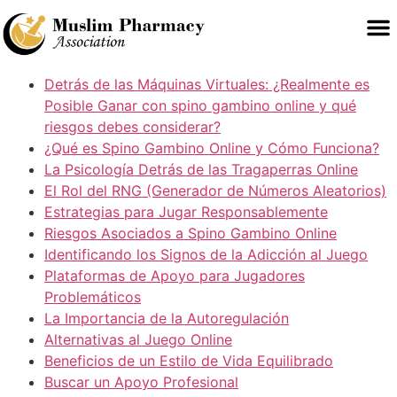
Detrás de las Máquinas Virtuales: ¿Realmente es
Posible Ganar con spino gambino online y qué
riesgos debes considerar?
¿Qué es Spino Gambino Online y Cómo Funciona?
La Psicología Detrás de las Tragaperras Online
El Rol del RNG (Generador de Números Aleatorios)
Estrategias para Jugar Responsablemente
Riesgos Asociados a Spino Gambino Online
Identificando los Signos de la Adicción al Juego
Plataformas de Apoyo para Jugadores
Problemáticos
La Importancia de la Autoregulación
Alternativas al Juego Online
Beneficios de un Estilo de Vida Equilibrado
Buscar un Apoyo Profesional