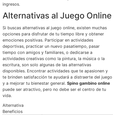
ingresos.
Alternativas al Juego Online
Si buscas alternativas al juego online, existen muchas
opciones para disfrutar de tu tiempo libre y obtener
emociones positivas. Participar en actividades
deportivas, practicar un nuevo pasatiempo, pasar
tiempo con amigos y familiares, o dedicarse a
actividades creativas como la pintura, la música o la
escritura, son solo algunas de las alternativas
disponibles. Encontrar actividades que te apasionen y
te brinden satisfacción te ayudará a distraerte del juego
y a mejorar tu bienestar general.
Spino gambino online
puede ser atractivo, pero no debe ser el centro de tu
vida.
Alternativa
Beneficios