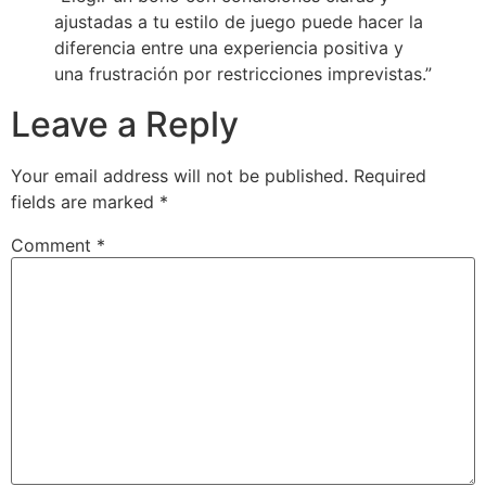
ajustadas a tu estilo de juego puede hacer la
diferencia entre una experiencia positiva y
una frustración por restricciones imprevistas.”
Leave a Reply
Your email address will not be published.
Required
fields are marked
*
Comment
*