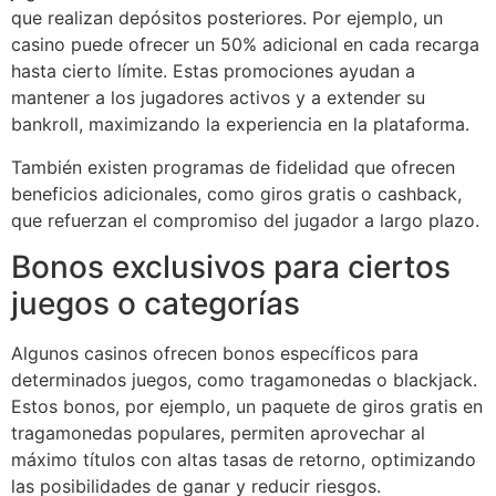
que realizan depósitos posteriores. Por ejemplo, un
casino puede ofrecer un 50% adicional en cada recarga
hasta cierto límite. Estas promociones ayudan a
mantener a los jugadores activos y a extender su
bankroll, maximizando la experiencia en la plataforma.
También existen programas de fidelidad que ofrecen
beneficios adicionales, como giros gratis o cashback,
que refuerzan el compromiso del jugador a largo plazo.
Bonos exclusivos para ciertos
juegos o categorías
Algunos casinos ofrecen bonos específicos para
determinados juegos, como tragamonedas o blackjack.
Estos bonos, por ejemplo, un paquete de giros gratis en
tragamonedas populares, permiten aprovechar al
máximo títulos con altas tasas de retorno, optimizando
las posibilidades de ganar y reducir riesgos.