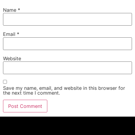
Name
*
Email
*
Website
Save my name, email, and website in this browser for
the next time I comment.