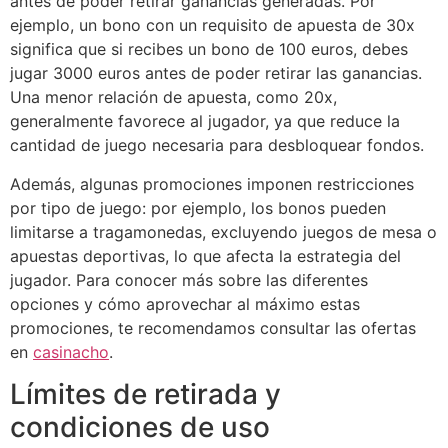
antes de poder retirar ganancias generadas. Por
ejemplo, un bono con un requisito de apuesta de 30x
significa que si recibes un bono de 100 euros, debes
jugar 3000 euros antes de poder retirar las ganancias.
Una menor relación de apuesta, como 20x,
generalmente favorece al jugador, ya que reduce la
cantidad de juego necesaria para desbloquear fondos.
Además, algunas promociones imponen restricciones
por tipo de juego: por ejemplo, los bonos pueden
limitarse a tragamonedas, excluyendo juegos de mesa o
apuestas deportivas, lo que afecta la estrategia del
jugador. Para conocer más sobre las diferentes
opciones y cómo aprovechar al máximo estas
promociones, te recomendamos consultar las ofertas
en
casinacho
.
Límites de retirada y
condiciones de uso