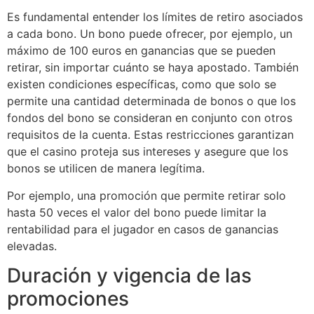
Es fundamental entender los límites de retiro asociados
a cada bono. Un bono puede ofrecer, por ejemplo, un
máximo de 100 euros en ganancias que se pueden
retirar, sin importar cuánto se haya apostado. También
existen condiciones específicas, como que solo se
permite una cantidad determinada de bonos o que los
fondos del bono se consideran en conjunto con otros
requisitos de la cuenta. Estas restricciones garantizan
que el casino proteja sus intereses y asegure que los
bonos se utilicen de manera legítima.
Por ejemplo, una promoción que permite retirar solo
hasta 50 veces el valor del bono puede limitar la
rentabilidad para el jugador en casos de ganancias
elevadas.
Duración y vigencia de las
promociones