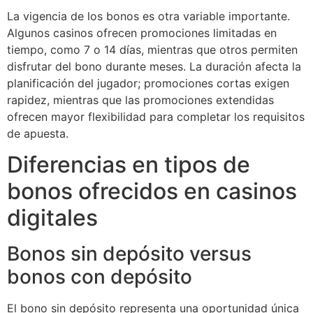
La vigencia de los bonos es otra variable importante.
Algunos casinos ofrecen promociones limitadas en
tiempo, como 7 o 14 días, mientras que otros permiten
disfrutar del bono durante meses. La duración afecta la
planificación del jugador; promociones cortas exigen
rapidez, mientras que las promociones extendidas
ofrecen mayor flexibilidad para completar los requisitos
de apuesta.
Diferencias en tipos de
bonos ofrecidos en casinos
digitales
Bonos sin depósito versus
bonos con depósito
El bono sin depósito representa una oportunidad única