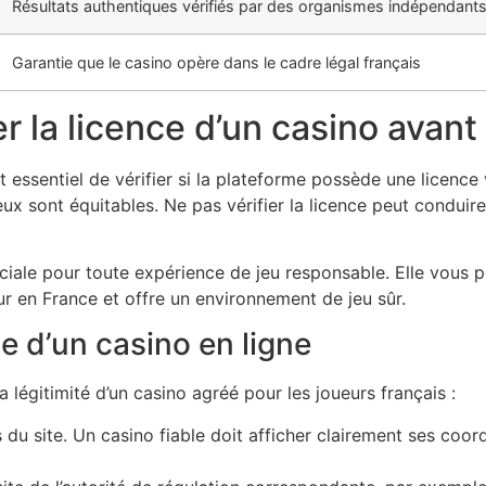
Résultats authentiques vérifiés par des organismes indépendant
Garantie que le casino opère dans le cadre légal français
r la licence d’un casino avant 
est essentiel de vérifier si la plateforme possède une licence
jeux sont équitables. Ne pas vérifier la licence peut condui
ruciale pour toute expérience de jeu responsable. Elle vous
r en France et offre un environnement de jeu sûr.
e d’un casino en ligne
a légitimité d’un casino agréé pour les joueurs français :
 du site. Un casino fiable doit afficher clairement ses coo