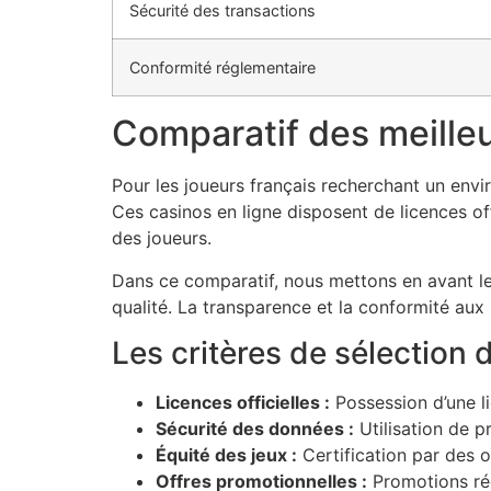
Sécurité des transactions
Conformité réglementaire
Comparatif des meilleu
Pour les joueurs français recherchant un enviro
Ces casinos en ligne disposent de licences offi
des joueurs.
Dans ce comparatif, nous mettons en avant les 
qualité. La transparence et la conformité au
Les critères de sélection
Licences officielles :
Possession d’une li
Sécurité des données :
Utilisation de p
Équité des jeux :
Certification par de
Offres promotionnelles :
Promotions rég