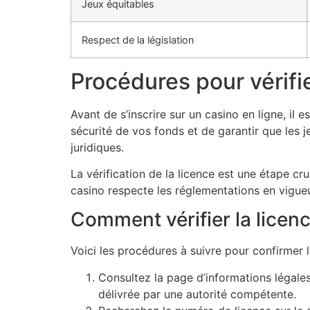
Jeux équitables
Respect de la législation
Procédures pour vérifie
Avant de s’inscrire sur un casino en ligne, il 
sécurité de vos fonds et de garantir que les 
juridiques.
La vérification de la licence est une étape c
casino respecte les réglementations en vigueu
Comment vérifier la licenc
Voici les procédures à suivre pour confirmer l
Consultez la page d’informations légales
délivrée par une autorité compétente.