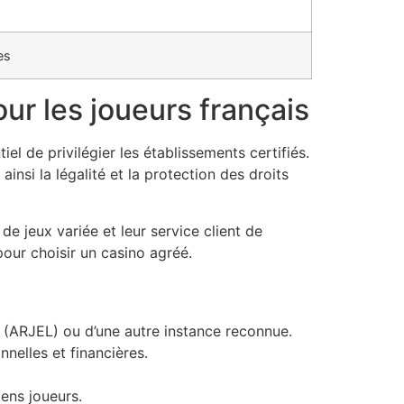
es
ur les joueurs français
iel de privilégier les établissements certifiés.
insi la légalité et la protection des droits
de jeux variée et leur service client de
our choisir un casino agréé.
ne (ARJEL) ou d’une autre instance reconnue.
nelles et financières.
ens joueurs.