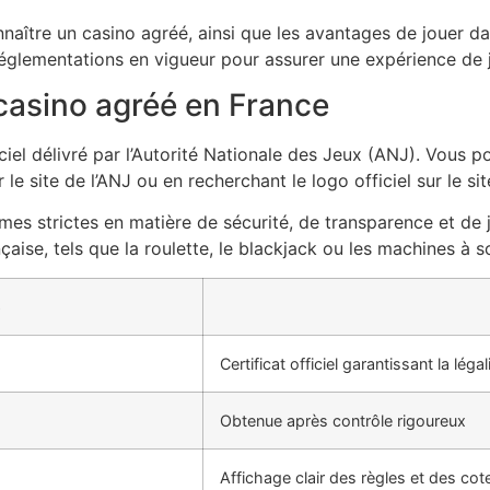
naître un casino agréé, ainsi que les avantages de jouer d
réglementations en vigueur pour assurer une expérience de 
asino agréé en France
ciel délivré par l’Autorité Nationale des Jeux (ANJ). Vous po
r le site de l’ANJ ou en recherchant le logo officiel sur le si
es strictes en matière de sécurité, de transparence et de 
aise, tels que la roulette, le blackjack ou les machines à s
é
Certificat officiel garantissant la légal
Obtenue après contrôle rigoureux
Affichage clair des règles et des cot