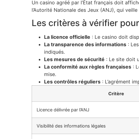
Un casino agréé par l’État français doit affic
l’Autorité Nationale des Jeux (ANJ), qui veill
Les critères à vérifier pou
La licence officielle
: Le casino doit disp
La transparence des informations
: Les
indiqués.
Les mesures de sécurité
: Le site doit
La conformité aux règles françaises
: L
mise.
Les contrôles réguliers
: L’agrément imp
Critère
Licence délivrée par l’ANJ
Visibilité des informations légales