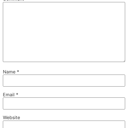
Name
*
Email
*
Website