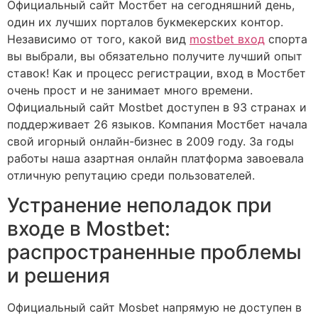
Официальный сайт Мостбет на сегодняшний день,
один их лучших порталов букмекерских контор.
Независимо от того, какой вид
mostbet вход
спорта
вы выбрали, вы обязательно получите лучший опыт
ставок! Как и процесс регистрации, вход в Мостбет
очень прост и не занимает много времени.
Официальный сайт Mostbet доступен в 93 странах и
поддерживает 26 языков. Компания Мостбет начала
свой игорный онлайн-бизнес в 2009 году. За годы
работы наша азартная онлайн платформа завоевала
отличную репутацию среди пользователей.
Устранение неполадок при
входе в Mostbet:
распространенные проблемы
и решения
Официальный сайт Mosbet напрямую не доступен в