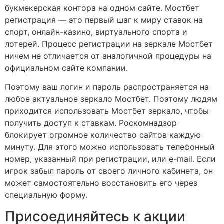
букмекерская контора на одном сайте. Мостбет
регистрация — это первый шаг к миру ставок на
спорт, онлайн-казино, виртуального спорта и
лотерей. Процесс регистрации на зеркале Мостбет
ничем не отличается от аналогичной процедуры на
официальном сайте компании.
Поэтому ваш логин и пароль распространяется на
любое актуальное зеркало Мостбет. Поэтому людям
приходится использовать Мостбет зеркало, чтобы
получить доступ к ставкам. Роскомнадзор
блокирует огромное количество сайтов каждую
минуту. Для этого можно использовать телефонный
номер, указанный при регистрации, или e-mail. Если
игрок забыл пароль от своего личного кабинета, он
может самостоятельно восстановить его через
специальную форму.
Присоединяйтесь к акции