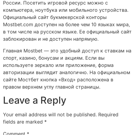
России. Посетить игровой ресурс можно с
компьютера, ноутбука или мобильного устройства.
Официальный сайт букмекерской конторы
Mostbet.com доступен на более чем 10 языках мира,
в том числе на русском языке. Ее официальный сайт
заблокирован и не доступен напрямую.
Главная Mostbet — это удобный доступ к ставкам на
спорт, казино, бонусам и акциям. Если вы
используете зеркало или приложение, форма
авторизации выглядит аналогично. На официальном
сайте Мостбет кнопка «Вход» расположена в
правом верхнем углу главной страницы.
Leave a Reply
Your email address will not be published.
Required
fields are marked
*
Comment
*