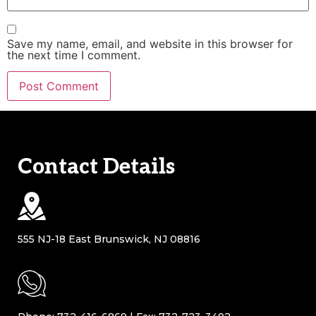
Save my name, email, and website in this browser for
the next time I comment.
Contact Details
555 NJ-18 East Brunswick, NJ 08816