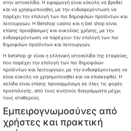
στην ιστοσελίδα. Η εφαρμογή είναι εύκολη να βρεθεί
και να χρησιμοποιηθεί, με την ενδιαφερόντωση να
παρέχει την επιλογή των πιο δημοφιλών προϊόντων και
λειτουργιών. Η Betshop casino και η bet shop είναι
επίσης προσβάσιμες και ευκολίας χρήσης, με την
ενδιαφερόντωση να παρέχουν την επιλογή των πιο
δημοφιλών προϊόντων και λειτουργιών.
Η betshop gr είναι η ελληνική ιστοσελίδα της εταιρείας,
που παρέχει την επιλογή των πιο δημοφιλών
προϊόντων και λειτουργιών, με την ενδιαφέροντωση να
είναι εύκολη να χρησιμοποιηθεί και να επισκεφθεί. Η
σελίδα είναι επίσης προσαρμόσιμη σε όλες τις φορές
προεπιλογής, από τους κινητούς διαγράμματα μέχρι
τους σταθερούς.
Εμπειρογνωμοσύνες από
χρήστες και πρακτική