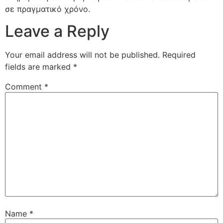
σε πραγματικό χρόνο.
Leave a Reply
Your email address will not be published.
Required
fields are marked
*
Comment
*
Name
*