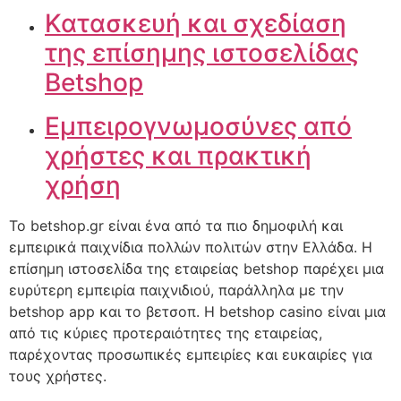
Κατασκευή και σχεδίαση
της επίσημης ιστοσελίδας
Betshop
Εμπειρογνωμοσύνες από
χρήστες και πρακτική
χρήση
Το betshop.gr είναι ένα από τα πιο δημοφιλή και
εμπειρικά παιχνίδια πολλών πολιτών στην Ελλάδα. Η
επίσημη ιστοσελίδα της εταιρείας betshop παρέχει μια
ευρύτερη εμπειρία παιχνιδιού, παράλληλα με την
betshop app και το βετσοπ. Η betshop casino είναι μια
από τις κύριες προτεραιότητες της εταιρείας,
παρέχοντας προσωπικές εμπειρίες και ευκαιρίες για
τους χρήστες.