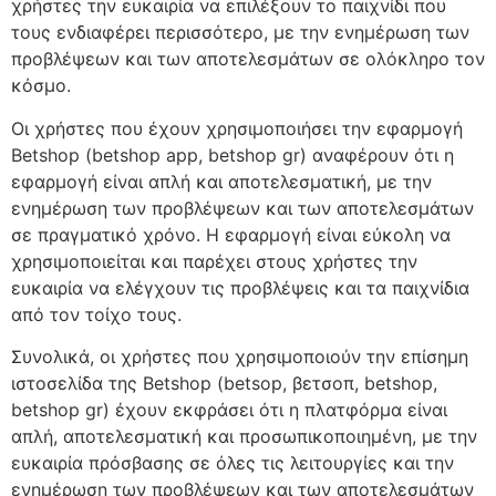
χρήστες την ευκαιρία να επιλέξουν το παιχνίδι που
τους ενδιαφέρει περισσότερο, με την ενημέρωση των
προβλέψεων και των αποτελεσμάτων σε ολόκληρο τον
κόσμο.
Οι χρήστες που έχουν χρησιμοποιήσει την εφαρμογή
Betshop (betshop app, betshop gr) αναφέρουν ότι η
εφαρμογή είναι απλή και αποτελεσματική, με την
ενημέρωση των προβλέψεων και των αποτελεσμάτων
σε πραγματικό χρόνο. Η εφαρμογή είναι εύκολη να
χρησιμοποιείται και παρέχει στους χρήστες την
ευκαιρία να ελέγχουν τις προβλέψεις και τα παιχνίδια
από τον τοίχο τους.
Συνολικά, οι χρήστες που χρησιμοποιούν την επίσημη
ιστοσελίδα της Betshop (betsop, βετσοπ, betshop,
betshop gr) έχουν εκφράσει ότι η πλατφόρμα είναι
απλή, αποτελεσματική και προσωπικοποιημένη, με την
ευκαιρία πρόσβασης σε όλες τις λειτουργίες και την
ενημέρωση των προβλέψεων και των αποτελεσμάτων