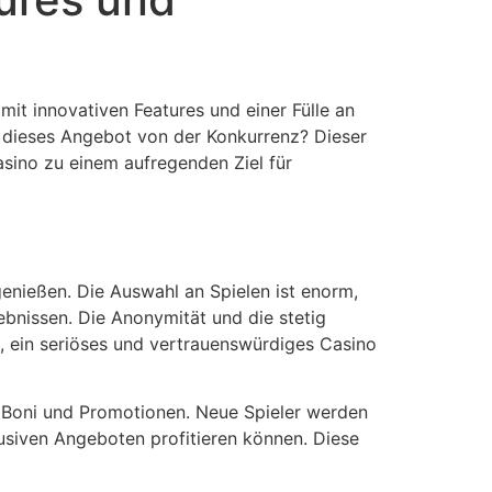
 mit innovativen Features und einer Fülle an
h dieses Angebot von der Konkurrenz? Dieser
Casino zu einem aufregenden Ziel für
enießen. Die Auswahl an Spielen ist enorm,
ebnissen. Die Anonymität und die stetig
g, ein seriöses und vertrauenswürdiges Casino
en Boni und Promotionen. Neue Spieler werden
siven Angeboten profitieren können. Diese