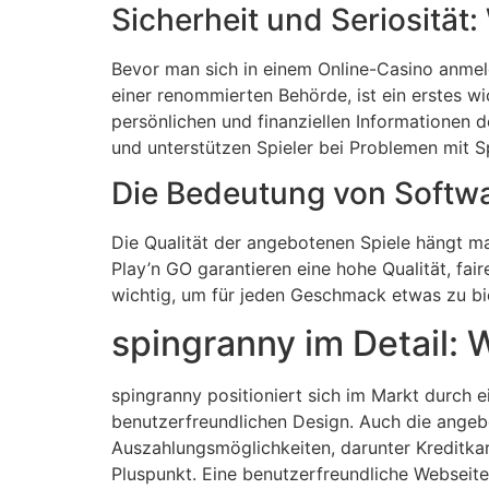
Sicherheit und Seriosität
Bevor man sich in einem Online-Casino anmelde
einer renommierten Behörde, ist ein erstes w
persönlichen und finanziellen Informationen
und unterstützen Spieler bei Problemen mit Sp
Die Bedeutung von Softw
Die Qualität der angebotenen Spiele hängt 
Play’n GO garantieren eine hohe Qualität, fai
wichtig, um für jeden Geschmack etwas zu bi
spingranny im Detail:
spingranny positioniert sich im Markt durch 
benutzerfreundlichen Design. Auch die angebo
Auszahlungsmöglichkeiten, darunter Kreditkar
Pluspunkt. Eine benutzerfreundliche Webseite