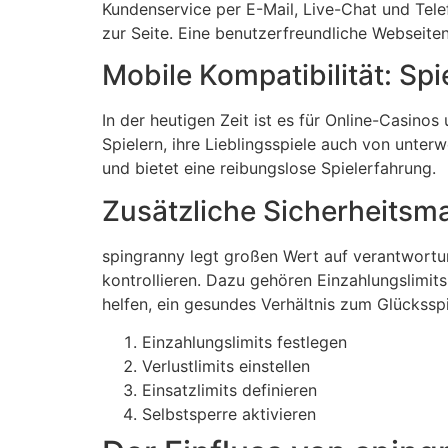
Kundenservice per E-Mail, Live-Chat und Tele
zur Seite. Eine benutzerfreundliche Webseiten
Mobile Kompatibilität: Sp
In der heutigen Zeit ist es für Online-Casino
Spielern, ihre Lieblingsspiele auch von unter
und bietet eine reibungslose Spielerfahrung.
Zusätzliche Sicherheitsm
spingranny legt großen Wert auf verantwortu
kontrollieren. Dazu gehören Einzahlungslimits
helfen, ein gesundes Verhältnis zum Glückssp
Einzahlungslimits festlegen
Verlustlimits einstellen
Einsatzlimits definieren
Selbstsperre aktivieren