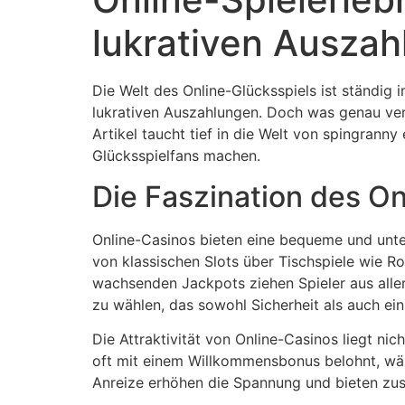
lukrativen Auszah
Die Welt des Online-Glücksspiels ist ständig
lukrativen Auszahlungen. Doch was genau ver
Artikel taucht tief in die Welt von spingrann
Glücksspielfans machen.
Die Faszination des On
Online-Casinos bieten eine bequeme und unte
von klassischen Slots über Tischspiele wie Ro
wachsenden Jackpots ziehen Spieler aus aller
zu wählen, das sowohl Sicherheit als auch ein 
Die Attraktivität von Online-Casinos liegt ni
oft mit einem Willkommensbonus belohnt, wä
Anreize erhöhen die Spannung und bieten zu