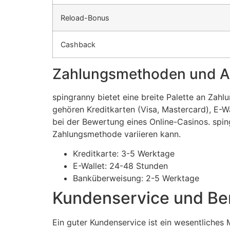
Reload-Bonus
Cashback
Zahlungsmethoden und A
spingranny bietet eine breite Palette an Za
gehören Kreditkarten (Visa, Mastercard), E-Wa
bei der Bewertung eines Online-Casinos. spi
Zahlungsmethode variieren kann.
Kreditkarte: 3-5 Werktage
E-Wallet: 24-48 Stunden
Banküberweisung: 2-5 Werktage
Kundenservice und Ben
Ein guter Kundenservice ist ein wesentliches