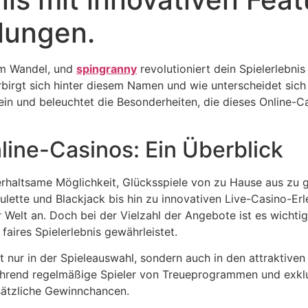
lungen.
 im Wandel, und
spingranny
revolutioniert dein Spielerlebnis
birgt sich hinter diesem Namen und wie unterscheidet sic
y ein und beleuchtet die Besonderheiten, die dieses Online-
line-Casinos: Ein Überblick
rhaltsame Möglichkeit, Glücksspiele von zu Hause aus zu g
ulette und Blackjack bis hin zu innovativen Live-Casino-Erl
 Welt an. Doch bei der Vielzahl der Angebote ist es wichti
faires Spielerlebnis gewährleistet.
cht nur in der Spieleauswahl, sondern auch in den attraktiv
hrend regelmäßige Spieler von Treueprogrammen und exklu
sätzliche Gewinnchancen.