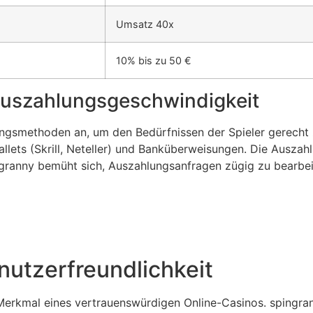
Umsatz 40x
10% bis zu 50 €
uszahlungsgeschwindigkeit
hlungsmethoden an, um den Bedürfnissen der Spieler gerech
llets (Skrill, Neteller) und Banküberweisungen. Die Auszah
ngranny bemüht sich, Auszahlungsanfragen zügig zu bearbei
utzerfreundlichkeit
 Merkmal eines vertrauenswürdigen Online-Casinos. spingran