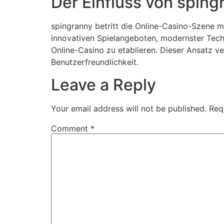
Der Einfluss von spin
spingranny betritt die Online-Casino-Szene m
innovativen Spielangeboten, modernster Techn
Online-Casino zu etablieren. Dieser Ansatz v
Benutzerfreundlichkeit.
Leave a Reply
Your email address will not be published.
Req
Comment
*