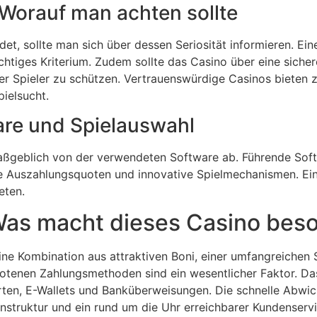
: Worauf man achten sollte
t, sollte man sich über dessen Seriosität informieren. Eine
ichtiges Kriterium. Zudem sollte das Casino über eine sich
 der Spieler zu schützen. Vertrauenswürdige Casinos biete
ielsucht.
are und Spielauswahl
maßgeblich von der verwendeten Software ab. Führende Sof
re Auszahlungsquoten und innovative Spielmechanismen. Eine 
eten.
 Was macht dieses Casino bes
eine Kombination aus attraktiven Boni, einer umfangreichen
tenen Zahlungsmethoden sind ein wesentlicher Faktor. Das 
ten, E-Wallets und Banküberweisungen. Die schnelle Abwick
nstruktur und ein rund um die Uhr erreichbarer Kundenservi