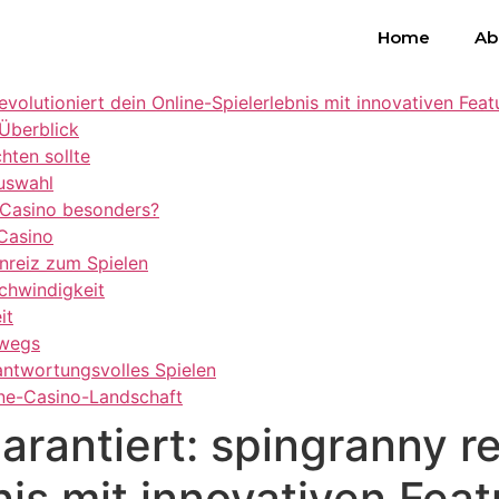
Home
Ab
evolutioniert dein Online-Spielerlebnis mit innovativen Fea
 Überblick
hten sollte
uswahl
 Casino besonders?
-Casino
nreiz zum Spielen
chwindigkeit
it
rwegs
antwortungsvolles Spielen
ine-Casino-Landschaft
rantiert: spingranny re
nis mit innovativen Fea