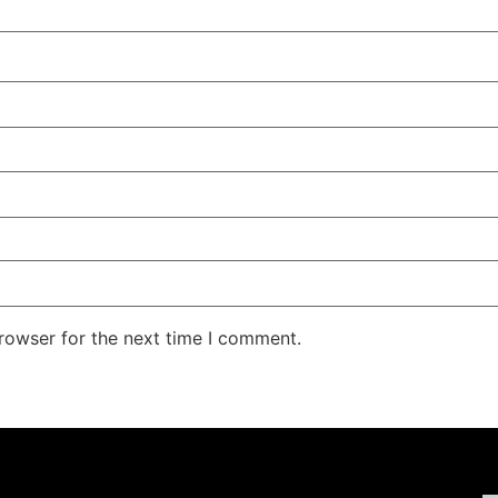
rowser for the next time I comment.