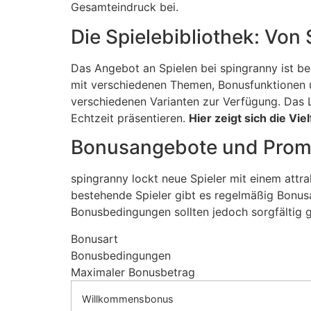
Gesamteindruck bei.
Die Spielebibliothek: Von 
Das Angebot an Spielen bei spingranny ist b
mit verschiedenen Themen, Bonusfunktionen un
verschiedenen Varianten zur Verfügung. Das Li
Echtzeit präsentieren.
Hier zeigt sich die Vie
Bonusangebote und Promo
spingranny lockt neue Spieler mit einem attr
bestehende Spieler gibt es regelmäßig Bonus
Bonusbedingungen sollten jedoch sorgfältig ge
Bonusart
Bonusbedingungen
Maximaler Bonusbetrag
Willkommensbonus