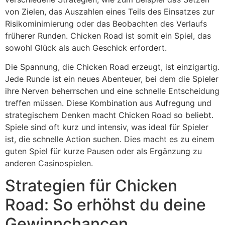
von Zielen, das Auszahlen eines Teils des Einsatzes zur
Risikominimierung oder das Beobachten des Verlaufs
früherer Runden. Chicken Road ist somit ein Spiel, das
sowohl Glück als auch Geschick erfordert.
Die Spannung, die Chicken Road erzeugt, ist einzigartig.
Jede Runde ist ein neues Abenteuer, bei dem die Spieler
ihre Nerven beherrschen und eine schnelle Entscheidung
treffen müssen. Diese Kombination aus Aufregung und
strategischem Denken macht Chicken Road so beliebt.
Spiele sind oft kurz und intensiv, was ideal für Spieler
ist, die schnelle Action suchen. Dies macht es zu einem
guten Spiel für kurze Pausen oder als Ergänzung zu
anderen Casinospielen.
Strategien für Chicken
Road: So erhöhst du deine
Gewinnchancen