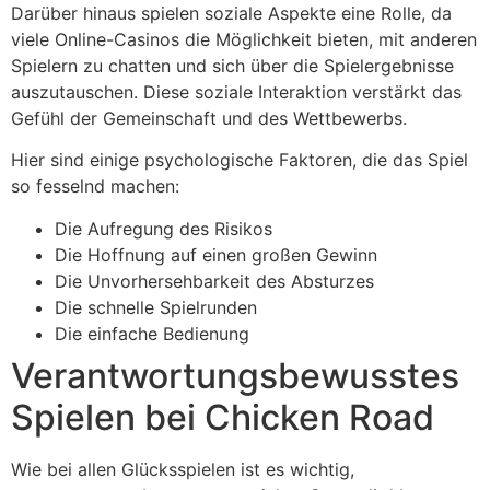
Darüber hinaus spielen soziale Aspekte eine Rolle, da
viele Online-Casinos die Möglichkeit bieten, mit anderen
Spielern zu chatten und sich über die Spielergebnisse
auszutauschen. Diese soziale Interaktion verstärkt das
Gefühl der Gemeinschaft und des Wettbewerbs.
Hier sind einige psychologische Faktoren, die das Spiel
so fesselnd machen:
Die Aufregung des Risikos
Die Hoffnung auf einen großen Gewinn
Die Unvorhersehbarkeit des Absturzes
Die schnelle Spielrunden
Die einfache Bedienung
Verantwortungsbewusstes
Spielen bei Chicken Road
Wie bei allen Glücksspielen ist es wichtig,