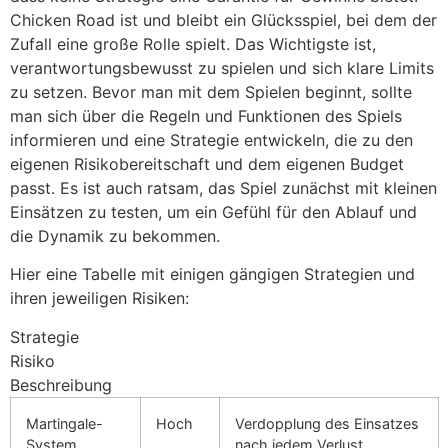
Chicken Road ist und bleibt ein Glücksspiel, bei dem der
Zufall eine große Rolle spielt. Das Wichtigste ist,
verantwortungsbewusst zu spielen und sich klare Limits
zu setzen. Bevor man mit dem Spielen beginnt, sollte
man sich über die Regeln und Funktionen des Spiels
informieren und eine Strategie entwickeln, die zu den
eigenen Risikobereitschaft und dem eigenen Budget
passt. Es ist auch ratsam, das Spiel zunächst mit kleinen
Einsätzen zu testen, um ein Gefühl für den Ablauf und
die Dynamik zu bekommen.
Hier eine Tabelle mit einigen gängigen Strategien und
ihren jeweiligen Risiken:
Strategie
Risiko
Beschreibung
Martingale-
Hoch
Verdopplung des Einsatzes
System
nach jedem Verlust.