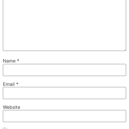
Name
*
Email
*
Website