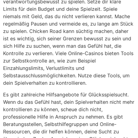
verantwortungsbewusst zu spielen. Setze dir klare
Limits für dein Budget und deine Spielzeit. Spiele
niemals mit Geld, das du nicht verlieren kannst. Mache
regelmäßig Pausen und vermeide es, zu lange am Stück
zu spielen. Chicken Road kann süchtig machen, daher
ist es wichtig, sich seiner Grenzen bewusst zu sein und
sich Hilfe zu suchen, wenn man das Gefühl hat, die
Kontrolle zu verlieren. Viele Online-Casinos bieten Tools
zur Selbstkontrolle an, wie zum Beispiel
Einzahlungslimits, Verlustlimits und
Selbstausschlussmöglichkeiten. Nutze diese Tools, um
dein Spielverhalten zu kontrollieren.
Es gibt zahlreiche Hilfsangebote für Glücksspielsucht.
Wenn du das Gefühl hast, dein Spielverhalten nicht mehr
kontrollieren zu können, scheue dich nicht,
professionelle Hilfe in Anspruch zu nehmen. Es gibt
Beratungsstellen, Selbsthilfegruppen und Online-
Ressourcen, die dir helfen können, deine Sucht zu