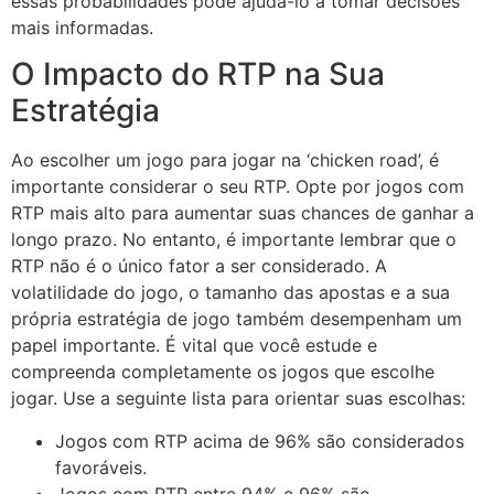
essas probabilidades pode ajudá-lo a tomar decisões
mais informadas.
O Impacto do RTP na Sua
Estratégia
Ao escolher um jogo para jogar na ‘chicken road’, é
importante considerar o seu RTP. Opte por jogos com
RTP mais alto para aumentar suas chances de ganhar a
longo prazo. No entanto, é importante lembrar que o
RTP não é o único fator a ser considerado. A
volatilidade do jogo, o tamanho das apostas e a sua
própria estratégia de jogo também desempenham um
papel importante. É vital que você estude e
compreenda completamente os jogos que escolhe
jogar. Use a seguinte lista para orientar suas escolhas:
Jogos com RTP acima de 96% são considerados
favoráveis.
Jogos com RTP entre 94% e 96% são