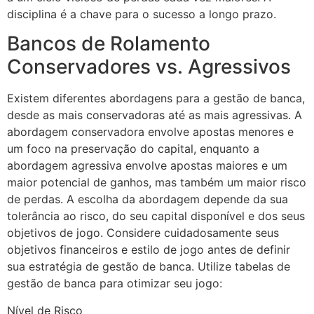
disciplina é a chave para o sucesso a longo prazo.
Bancos de Rolamento
Conservadores vs. Agressivos
Existem diferentes abordagens para a gestão de banca,
desde as mais conservadoras até as mais agressivas. A
abordagem conservadora envolve apostas menores e
um foco na preservação do capital, enquanto a
abordagem agressiva envolve apostas maiores e um
maior potencial de ganhos, mas também um maior risco
de perdas. A escolha da abordagem depende da sua
tolerância ao risco, do seu capital disponível e dos seus
objetivos de jogo. Considere cuidadosamente seus
objetivos financeiros e estilo de jogo antes de definir
sua estratégia de gestão de banca. Utilize tabelas de
gestão de banca para otimizar seu jogo:
Nível de Risco