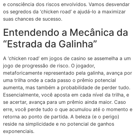
e consciência dos riscos envolvidos. Vamos desvendar
os segredos da ‘chicken road’ e ajudá-lo a maximizar
suas chances de sucesso.
Entendendo a Mecânica da
“Estrada da Galinha”
A ‘chicken road’ em jogos de casino se assemelha a um
jogo de progressão de risco. O jogador,
metaforicamente representado pela galinha, avança por
uma trilha onde a cada passo o prêmio potencial
aumenta, mas também a probabilidade de perder tudo.
Essencialmente, você aposta em cada nível da trilha, e
se acertar, avança para um prêmio ainda maior. Caso
erre, você perde tudo o que acumulou até o momento e
retorna ao ponto de partida. A beleza (e o perigo)
reside na simplicidade e no potencial de ganhos
exponenciais.