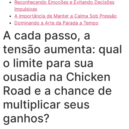
Reconhecendo Emoções e Evitando Decisões
Impulsivas
A Importância de Manter a Calma Sob Pressão
Dominando a Arte da Parada a Tempo
A cada passo, a
tensão aumenta: qual
o limite para sua
ousadia na Chicken
Road e a chance de
multiplicar seus
ganhos?