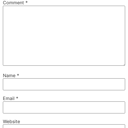
Comment
*
Name
*
Email
*
Website