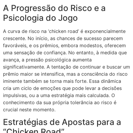
A Progressão do Risco e a
Psicologia do Jogo
A curva de risco na ‘chicken road’ é exponencialmente
crescente. No início, as chances de sucesso parecem
favoráveis, e os prêmios, embora modestos, oferecem
uma sensação de confiança. No entanto, à medida que
avança, a pressão psicológica aumenta
significativamente. A tentação de continuar e buscar um
prêmio maior se intensifica, mas a consciência do risco
iminente também se torna mais forte. Essa dinâmica
cria um ciclo de emoções que pode levar a decisões
impulsivas, ou a uma estratégia mais calculada. O
conhecimento da sua própria tolerância ao risco é
crucial neste momento.
Estratégias de Apostas para a
“Chicken Road”