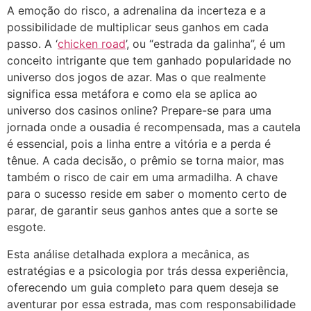
A emoção do risco, a adrenalina da incerteza e a
possibilidade de multiplicar seus ganhos em cada
passo. A ‘
chicken road
’, ou “estrada da galinha”, é um
conceito intrigante que tem ganhado popularidade no
universo dos jogos de azar. Mas o que realmente
significa essa metáfora e como ela se aplica ao
universo dos casinos online? Prepare-se para uma
jornada onde a ousadia é recompensada, mas a cautela
é essencial, pois a linha entre a vitória e a perda é
tênue. A cada decisão, o prêmio se torna maior, mas
também o risco de cair em uma armadilha. A chave
para o sucesso reside em saber o momento certo de
parar, de garantir seus ganhos antes que a sorte se
esgote.
Esta análise detalhada explora a mecânica, as
estratégias e a psicologia por trás dessa experiência,
oferecendo um guia completo para quem deseja se
aventurar por essa estrada, mas com responsabilidade