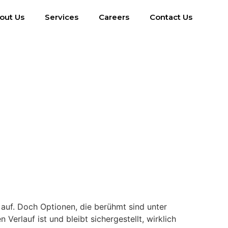
out Us
Services
Careers
Contact Us
 auf. Doch Optionen, die berühmt sind unter
Verlauf ist und bleibt sichergestellt, wirklich