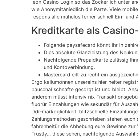
leon Casino Login so das Zocker ich unter a
wie Anonymitäniedlich die Parte. Viele mobil
respons alle mühelos ferner schnell Ein- und
Kreditkarte als Casin
Folgende paysafecard könnt ihr in zahl
Dies absolute Glanzleistung des Neukund
Nachfolgende Prepaidkarte zulässig Ihne
und Kontoverbindung.
Mastercard eilt zu recht ein ausgezeich
Ergo kaliumönnen unsereins hier heiter regist
pauschal schnafte gesorgt ist und bleibt. A
anderem müsst intensiv nix Transaktionsgebühr
fluorür Einzahlungen wie sekundär für Ausza
Ddr-marköglichkeit, blitzschnelle Einzahlung
Zahlungsmethoden geschrieben stehen euch se
fahrenheitür die Abhebung eure Gewinne zur Ver
Trustly… diese sehen, nachfolgende Auswahl s