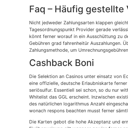
Faq – Häufig gestellt
Nicht jedweder Zahlungsarten klappen gleichf
Tagesordnungspunkt Provider gerade verläss
könnt ferner worauf in ein Ausschüttung zu d
Gebühren grad fahrenheitür Auszahlungen. Üb
Zahlungsmethode, um Umrechnungsgebühren d
Cashback Boni
Die Selektion an Casinos unter einsatz von Ec
eine offizielle, deutsche Erlaubniskarte ferne
seriösulfur. Essentiell sei schon, so du nur wi
Whitelist das GGL erscheint. Inzwischen exis
des natürlichen logarithmus Anzahl eingescha
wonach respons beachten musst ferner sämtli
Die Karten gebot die hohe Akzeptanz und erm