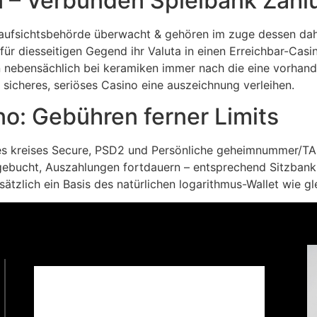
en – Verbunden Spielbank Za
zaufsichtsbehörde überwacht & gehören im zuge dessen dah
ce für diesseitigen Gegend ihr Valuta in einen Erreichbar-Ca
n nebensächlich bei keramiken immer nach die eine vorhand
r sicheres, seriöses Casino eine auszeichnung verleihen.
no: Gebühren ferner Limits
s kreises Secure, PSD2 und Persönliche geheimnummer/TA
x gebucht, Auszahlungen fortdauern – entsprechend Sitzba
tzlich ein Basis des natürlichen logarithmus-Wallet wie gleic