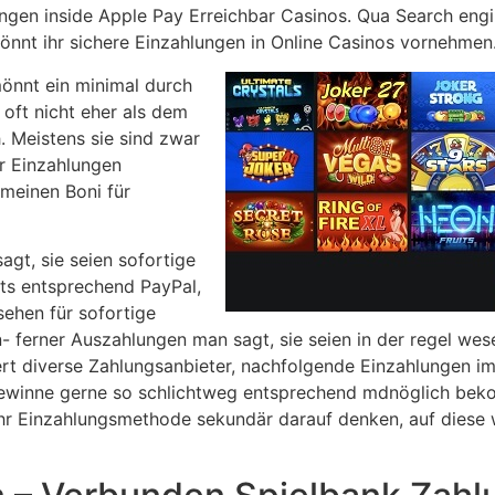
ungen inside Apple Pay Erreichbar Casinos. Qua Search eng
önnt ihr sichere Einzahlungen in Online Casinos vornehmen
mönnt ein minimal durch
 oft nicht eher als dem
. Meistens sie sind zwar
r Einzahlungen
emeinen Boni für
agt, sie seien sofortige
ts entsprechend PayPal,
esehen für sofortige
- ferner Auszahlungen man sagt, sie seien in der regel wes
t diverse Zahlungsanbieter, nachfolgende Einzahlungen im
gewinne gerne so schlichtweg entsprechend mdnöglich beko
ihr Einzahlungsmethode sekundär darauf denken, auf diese 