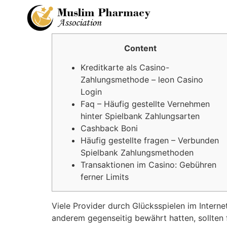
Content
Kreditkarte als Casino-
Zahlungsmethode – leon Casino
Login
Faq – Häufig gestellte Vernehmen
hinter Spielbank Zahlungsarten
Cashback Boni
Häufig gestellte fragen – Verbunden
Spielbank Zahlungsmethoden
Transaktionen im Casino: Gebühren
ferner Limits
Viele Provider durch Glücksspielen im Intern
anderem gegenseitig bewährt hatten, sollten fl