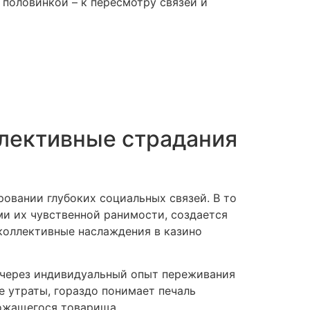
 половинкой – к пересмотру связей и
лективные страдания
овании глубоких социальных связей. В то
и их чувственной ранимости, создается
коллективные наслаждения в казино
 через индивидуальный опыт переживания
 утраты, гораздо понимает печаль
вожащегося товарища.