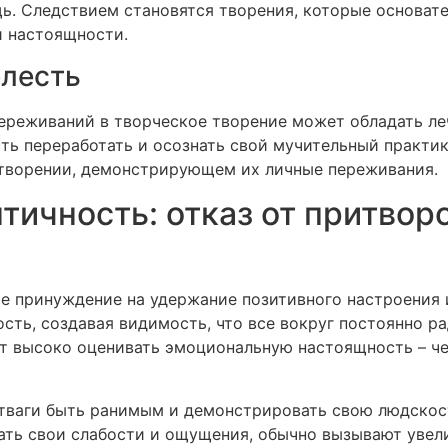
ь. Следствием становятся творения, которые основате
и настоящности.
елесть
реживаний в творческое творение может обладать лече
ь переработать и осознать свой мучительный практику
 творении, демонстрирующем их личные переживания.
ичность: отказ от притвор
е принуждение на удержание позитивного настроения 
ть, создавая видимость, что все вокруг постоянно ра
т высоко оценивать эмоциональную настоящность – ч
тваги быть ранимым и демонстрировать свою людскост
ать свои слабости и ощущения, обычно вызывают увел