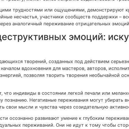
щими трудностями или ощущениями, демонстрируют к
йные несчастья, участники сообществ поддержки – вс
 через аналогичный переживание отрицательных эмоций
деструктивных эмоций: иск
дающихся творений, созданных под действием серьез
я началом вдохновения для мастеров, авторов, исполн
 энергией, позволяя творить творения необычайной ос
, что индивиды в состоянии легкой печали или мелан
у познанию. Негативные переживания могут убирать в
ь свои мысли и чувства через созидательную активно
ти осознанно развивают умение к глубоким переживан
альных переживаний. Они не идут к тому чтобы сторо