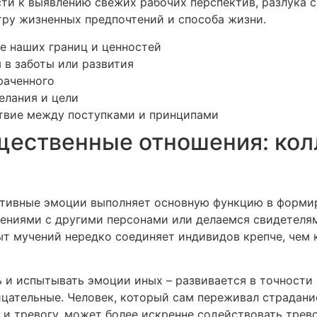
и к выявлению свежих рабочих перспектив, разлука с
тру жизненных предпочтений и способа жизни.
е наших границ и ценностей
в заботы или развития
раченного
елания и цели
ствие между поступками и принципами
щественные отношения: кол
ативные эмоции выполняет основную функцию в формир
ниями с другими персонами или делаемся свидетелям
ыт мучений нередко соединяет индивидов крепче, чем 
 и испытывать эмоции иных – развивается в точности
ательные. Человек, который сам переживал страдание
х и тревогу, может более искренне содействовать тре