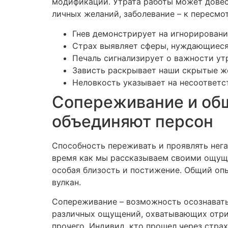
модификаций. Утрата работы может довест
личных желаний, заболевание – к пересмо
Гнев демонстрирует на игнорировани
Страх выявляет сферы, нуждающиеся 
Печаль сигнализирует о важности ут
Зависть раскрывает наши скрытые ж
Неловкость указывает на несоответ
Сопереживание и об
объединяют персон
Способность переживать и проявлять нег
время как мы рассказываем своими ощуще
особая близость и постижение. Общий оп
вулкан.
Сопереживание – возможность осознавать
различных ощущений, охватывающих отриц
прочего. Индивид, кто прошел через стра