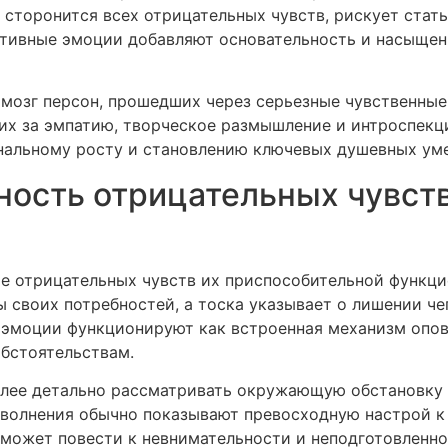
сторонится всех отрицательных чувств, рискует стать
тивные эмоции добавляют основательность и насыщенн
 мозг персон, прошедших через серьезные чувственны
их за эмпатию, творческое размышление и интроспекци
нальному росту и становлению ключевых душевных ум
ость отрицательных чувств
е отрицательных чувств их приспособительной функци
ы своих потребностей, а тоска указывает о лишении ч
 эмоции функционируют как встроенная механизм опов
бстоятельствам.
олее детально рассматривать окружающую обстановку 
волнения обычно показывают превосходную настрой к
 может повести к невнимательности и неподготовленн