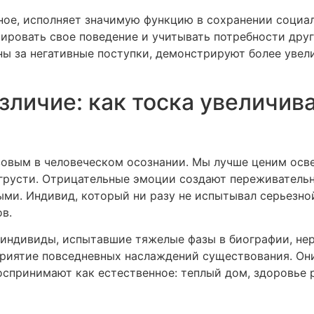
нное, исполняет значимую функцию в сохранении социа
ировать свое поведение и учитывать потребности друг
ны за негативные поступки, демонстрируют более увел
личие: как тоска увеличив
зовым в человеческом осознании. Мы лучше ценим осв
 грусти. Отрицательные эмоции создают переживатель
ми. Индивид, который ни разу не испытывал серьезно
в.
 индивиды, испытавшие тяжелые фазы в биографии, не
сприятие повседневных наслаждений существования. Он
оспринимают как естественное: теплый дом, здоровье 