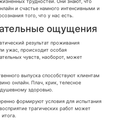
жизненных трудностей. Они знают, что
онлайн и счастье намного интенсивными и
сознания того, что у нас есть.
ицательные ощущения
евтический результат проживания
ли ужас, происходит особая
ательных чувств, наоборот, может
твенного выпуска способствуют клиентам
ино онлайн. Плач, крик, телесное
 душевному здоровью.
еренно формируют условия для испытания
 восприятие трагических работ может
 итога.