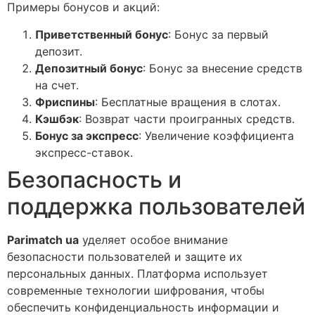
Примеры бонусов и акций:
Приветственный бонус
: Бонус за первый
депозит.
Депозитный бонус
: Бонус за внесение средств
на счет.
Фриспины
: Бесплатные вращения в слотах.
Кэшбэк
: Возврат части проигранных средств.
Бонус за экспресс
: Увеличение коэффициента
экспресс-ставок.
Безопасность и
поддержка пользователей
Parimatch ua
уделяет особое внимание
безопасности пользователей и защите их
персональных данных. Платформа использует
современные технологии шифрования, чтобы
обеспечить конфиденциальность информации и