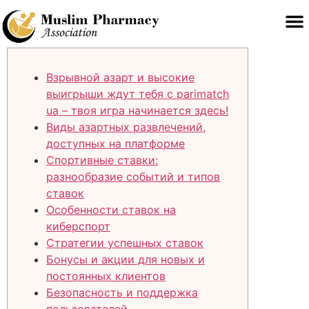
Взрывной азарт и высокие
выигрыши ждут тебя с parimatch
ua – твоя игра начинается здесь!
Виды азартных развлечений,
доступных на платформе
Спортивные ставки:
разнообразие событий и типов
ставок
Особенности ставок на
киберспорт
Стратегии успешных ставок
Бонусы и акции для новых и
постоянных клиентов
Безопасность и поддержка