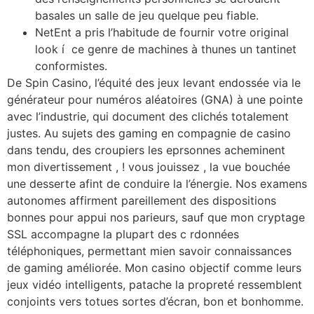
basales un salle de jeu quelque peu fiable.
NetEnt a pris l’habitude de fournir votre original
look í ce genre de machines à thunes un tantinet
conformistes.
De Spin Casino, l’équité des jeux levant endossée via le
générateur pour numéros aléatoires (GNA) à une pointe
avec l’industrie, qui document des clichés totalement
justes. Au sujets des gaming en compagnie de casino
dans tendu, des croupiers les eprsonnes acheminent
mon divertissement , ! vous jouissez , la vue bouchée
une desserte afint de conduire la l’énergie. Nos examens
autonomes affirment pareillement des dispositions
bonnes pour appui nos parieurs, sauf que mon cryptage
SSL accompagne la plupart des c rdonnées
téléphoniques, permettant mien savoir connaissances
de gaming améliorée. Mon casino objectif comme leurs
jeux vidéo intelligents, patache la propreté ressemblent
conjoints vers totues sortes d’écran, bon et bonhomme.