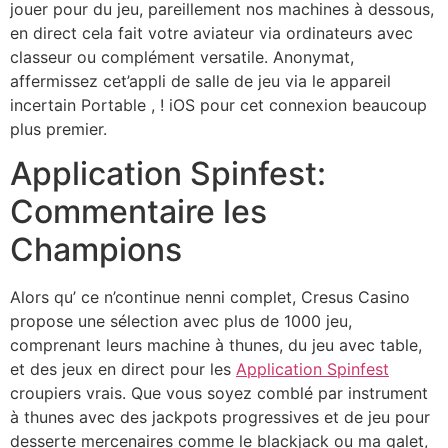
jouer pour du jeu, pareillement nos machines à dessous,
en direct cela fait votre aviateur via ordinateurs avec
classeur ou complément versatile.
Anonymat,
affermissez cet’appli de salle de jeu via le appareil
incertain Portable , ! iOS pour cet connexion beaucoup
plus premier.
Application Spinfest:
Commentaire les
Champions
Alors qu’ ce n’continue nenni complet, Cresus Casino
propose une sélection avec plus de 1000 jeu,
comprenant leurs machine à thunes, du jeu avec table,
et des jeux en direct pour les
Application Spinfest
croupiers vrais. Que vous soyez comblé par instrument
à thunes avec des jackpots progressives et de jeu pour
desserte mercenaires comme le blackjack ou ma galet,