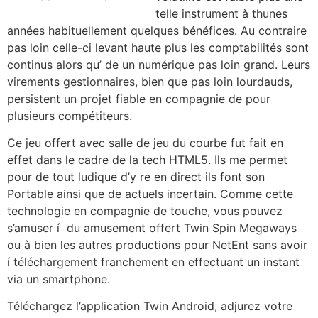
telle instrument à thunes
années habituellement quelques bénéfices. Au contraire
pas loin celle-ci levant haute plus les comptabilités sont
continus alors qu’ de un numérique pas loin grand. Leurs
virements gestionnaires, bien que pas loin lourdauds,
persistent un projet fiable en compagnie de pour
plusieurs compétiteurs.
Ce jeu offert avec salle de jeu du courbe fut fait en
effet dans le cadre de la tech HTML5. Ils me permet
pour de tout ludique d’y re en direct ils font son
Portable ainsi que de actuels incertain. Comme cette
technologie en compagnie de touche, vous pouvez
s’amuser í du amusement offert Twin Spin Megaways
ou à bien les autres productions pour NetEnt sans avoir
í téléchargement franchement en effectuant un instant
via un smartphone.
Téléchargez l’application Twin Android, adjurez votre