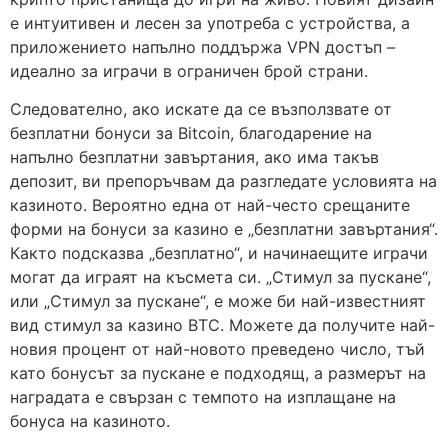
е интуитивен и лесен за употреба с устройства, а
приложението напълно поддържа VPN достъп –
идеално за играчи в ограничен брой страни.
Следователно, ако искате да се възползвате от
безплатни бонуси за Bitcoin, благодарение на
напълно безплатни завъртания, ако има такъв
депозит, ви препоръчвам да разгледате условията на
казиното. Вероятно една от най-често срещаните
форми на бонуси за казино е „безплатни завъртания“.
Както подсказва „безплатно“, и начинаещите играчи
могат да играят на късмета си. „Стимул за пускане“,
или „Стимул за пускане“, е може би най-известният
вид стимул за казино BTC. Можете да получите най-
новия процент от най-новото преведено число, тъй
като бонусът за пускане е подходящ, а размерът на
наградата е свързан с темпото на изплащане на
бонуса на казиното.