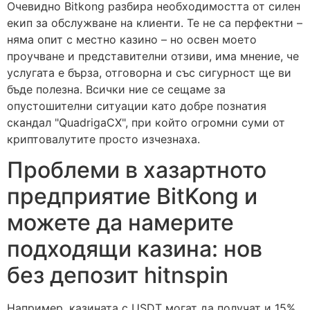
Очевидно Bitkong разбира необходимостта от силен
екип за обслужване на клиенти. Те не са перфектни –
няма опит с местно казино – но освен моето
проучване и представителни отзиви, има мнение, че
услугата е бърза, отговорна и със сигурност ще ви
бъде полезна.
Всички ние се сещаме за
опустошителни ситуации като добре познатия
скандал "QuadrigaCX", при който огромни суми от
криптовалутите просто изчезнаха.
Проблеми в хазартното
предприятие BitKong и
можете да намерите
подходящи казина: нов
без депозит hitnspin
Например, казината с USDT могат да получат и 15%