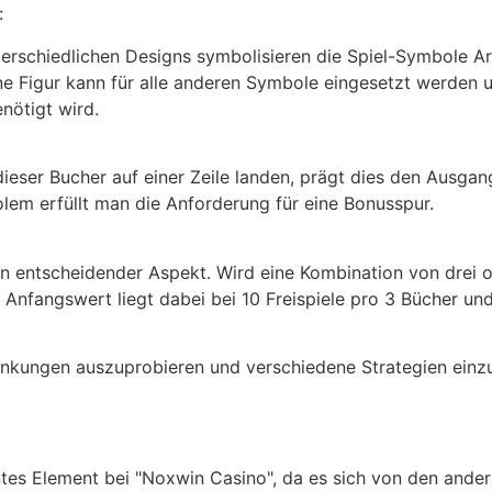
:
erschiedlichen Designs symbolisieren die Spiel-Symbole Ar
ene Figur kann für alle anderen Symbole eingesetzt werden
nötigt wird.
eser Bucher auf einer Zeile landen, prägt dies den Ausgang 
em erfüllt man die Anforderung für eine Bonusspur.
ein entscheidender Aspekt. Wird eine Kombination von drei 
 Anfangswert liegt dabei bei 10 Freispiele pro 3 Bücher un
änkungen auszuprobieren und verschiedene Strategien einz
ntes Element bei "Noxwin Casino", da es sich von den and