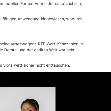
im mobilen Format vermeidet es tatsächlich,
obilfähigen Anwendung hingewiesen, wodurch
h seine ausgewogene RTP-Wert-Kennzahlen in
Die Darstellung der antiken Welt war sehr
 Slots wird sicher nicht enttäuschen.