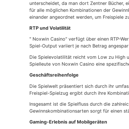
unterscheidet, da man dort Zentner Bücher, e
für alle möglichen Kombinationen der Gewinn
einander angeordnet werden, um Freispiele zu
RTP und Volatilität
" Noxwin Casino" verfügt über einen RTP-Wert
Spiel-Output variiert je nach Betrag angespar
Die Spielevolatilität reicht vom Low zu High
Spielleute von Noxwin Casino eine spezifisc
Geschäftsreihenfolge
Die Spielwelt präsentiert sich durch ihr um
Freispiel-Spielzug ergibt durch ihre Kombina
Insgesamt ist die Spielfluss durch die zahl
Gewinnskombinationsarten sorgt für einen st
Gaming-Erlebnis auf Mobilgeräten