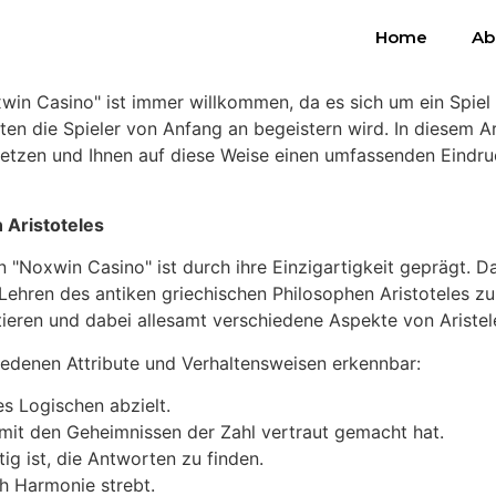
Home
Ab
xwin Casino" ist immer willkommen, da es sich um ein Spie
iten die Spieler von Anfang an begeistern wird. In diesem A
setzen und Ihnen auf diese Weise einen umfassenden Eindr
 Aristoteles
 "Noxwin Casino" ist durch ihre Einzigartigkeit geprägt. Das 
ehren des antiken griechischen Philosophen Aristoteles zurü
tieren und dabei allesamt verschiedene Aspekte von Aristel
iedenen Attribute und Verhaltensweisen erkennbar:
es Logischen abzielt.
 mit den Geheimnissen der Zahl vertraut gemacht hat.
g ist, die Antworten zu finden.
ch Harmonie strebt.