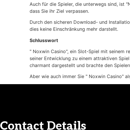
Auch für die Spieler, die unterwegs sind, is
dass Sie ihr Ziel verpassen.
Durch den sicheren Download- und Installati
dies keine Einschränkung mehr darstellt.
Schlusswort
" Noxwin Casino", ein Slot-Spiel mit seinem
seiner Entwicklung zu einem attraktiven Spiel 
charmant dargestellt und brachte den Spiele
Aber wie auch immer Sie " Noxwin Casino" als
Contact Details