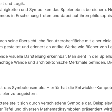
eit und Logik.
 Fähigkeiten und Symboliken das Spielerlebnis bereichern. N
 Cameos in Erscheinung treten und dabei auf ihren philosoph
urch seine übersichtliche Benutzeroberfläche mit einer ein
am gestaltet und erinnert an antike Werke wie Bücher von L
rende visuelle Darstellung erkennbar. Man sieht in der Spie
chtige Wände und architektonische Merkmale befinden. Dies 
 ist das Symbolensemble. Hierfür hat die Entwickler-Kompet
ieler zu begeistern.
tere stellt sich durch verschiedene Symbole dar. Beispiels
er Tafel und diversen Mathematiksymbolen präsentiert wird