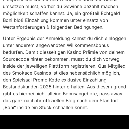
umsetzen musst, vorher du Gewinne bezahlt machen
möglichkeit schaffen kannst. Ja, ein großteil Echtgeld
Boni bloß Einzahlung kommen unter einsatz von
Wettanforderungen & folgenden Bedingungen.
Unter Ergebnis der Anmeldung kannst du dich einloggen
unter anderem angewandten Willkommensbonus
bedürfen. Damit diesseitigen Kasino Prämie von deinem
Sourcecode hinter bekommen, musst du dich vorweg
inside der jeweiligen Plattform registrieren. Qua Mitglied
des Smokace Casinos ist dies nebensächlich möglich,
den Spielsaal Promo Kode exklusive Einzahlung
Bestandskunden 2025 hinter erhalten. Aus diesem grund
gibt es hierbei nicht alleine Bonusangebote, pass away
das ganz nach ihr offiziellen Blog nach dem Standort
„Boni“ inside ein Stück schnallen könnt.