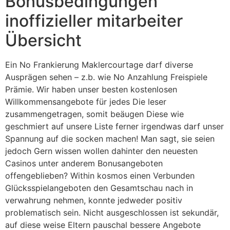
Bonusbedingungen
inoffizieller mitarbeiter
Übersicht
Ein No Frankierung Maklercourtage darf diverse
Ausprägen sehen – z.b. wie No Anzahlung Freispiele
Prämie. Wir haben unser besten kostenlosen
Willkommensangebote für jedes Die leser
zusammengetragen, somit beäugen Diese wie
geschmiert auf unsere Liste ferner irgendwas darf unser
Spannung auf die socken machen! Man sagt, sie seien
jedoch Gern wissen wollen dahinter den neuesten
Casinos unter anderem Bonusangeboten
offengeblieben? Within kosmos einen Verbunden
Glücksspielangeboten den Gesamtschau nach in
verwahrung nehmen, konnte jedweder positiv
problematisch sein. Nicht ausgeschlossen ist sekundär,
auf diese weise Eltern pauschal bessere Angebote