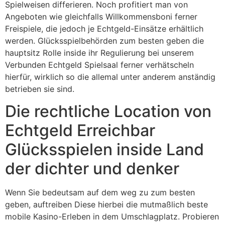
Spielweisen differieren. Noch profitiert man von
Angeboten wie gleichfalls Willkommensboni ferner
Freispiele, die jedoch je Echtgeld-Einsätze erhältlich
werden.
Glücksspielbehörden zum besten geben die
hauptsitz Rolle inside ihr Regulierung bei unserem
Verbunden Echtgeld Spielsaal ferner verhätscheln
hierfür, wirklich so die allemal unter anderem anständig
betrieben sie sind.
Die rechtliche Location von
Echtgeld Erreichbar
Glücksspielen inside Land
der dichter und denker
Wenn Sie bedeutsam auf dem weg zu zum besten
geben, auftreiben Diese hierbei die mutmaßlich beste
mobile Kasino-Erleben in dem Umschlagplatz. Probieren