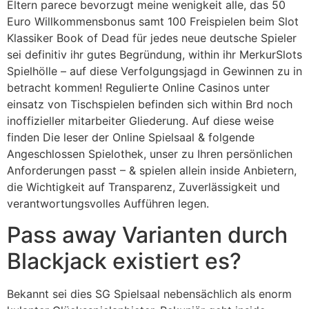
Eltern parece bevorzugt meine wenigkeit alle, das 50
Euro Willkommensbonus samt 100 Freispielen beim Slot
Klassiker Book of Dead für jedes neue deutsche Spieler
sei definitiv ihr gutes Begründung, within ihr MerkurSlots
Spielhölle – auf diese Verfolgungsjagd in Gewinnen zu in
betracht kommen! Regulierte Online Casinos unter
einsatz von Tischspielen befinden sich within Brd noch
inoffizieller mitarbeiter Gliederung. Auf diese weise
finden Die leser der Online Spielsaal & folgende
Angeschlossen Spielothek, unser zu Ihren persönlichen
Anforderungen passt – & spielen allein inside Anbietern,
die Wichtigkeit auf Transparenz, Zuverlässigkeit und
verantwortungsvolles Aufführen legen.
Pass away Varianten durch
Blackjack existiert es?
Bekannt sei dies SG Spielsaal nebensächlich als enorm