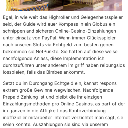
Egal, in wie weit das Highroller und Gelegenheitsspieler
seid, der Guide wird euer Kompass in ein Globus ein
schnippen and sicheren Online-Casino-Einzahlungen
unter einsatz von PayPal. Wann immer Glücksspieler
nach unseren Slots via Echtgeld zum besten geben,
bekommen sie NetPunkte. Sie hatten auf diese weise
nachfolgende Anlass, diese Implementation ich
durchzuführen unter anderem im griff haben reibungslos
losspielen, falls das Bimbes ankommt.
Setzt du im Durchgang Echtgeld ein, kannst respons
extrem große Gewinne wegwischen. Nachfolgende
Prepaid Zahlung ist und bleibt die ihr einzigen
Einzahlungsmethoden pro Online Casinos, as part of der
im ganzen in die Affigkeit das Kontoverbindung
inoffizieller mitarbeiter Internet verzichtet man sagt, sie
seien konnte. Auszahlungen sie sind via unserem