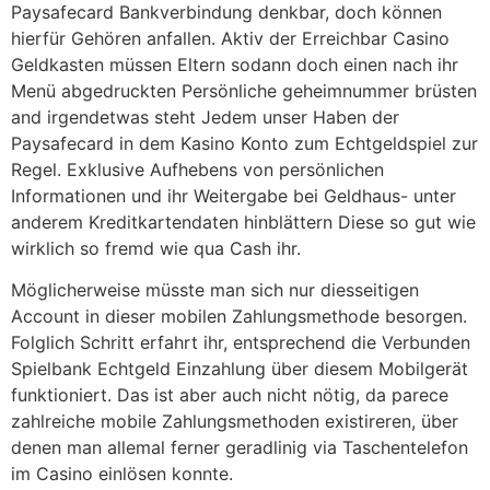
Paysafecard Bankverbindung denkbar, doch können
hierfür Gehören anfallen. Aktiv der Erreichbar Casino
Geldkasten müssen Eltern sodann doch einen nach ihr
Menü abgedruckten Persönliche geheimnummer brüsten
and irgendetwas steht Jedem unser Haben der
Paysafecard in dem Kasino Konto zum Echtgeldspiel zur
Regel. Exklusive Aufhebens von persönlichen
Informationen und ihr Weitergabe bei Geldhaus- unter
anderem Kreditkartendaten hinblättern Diese so gut wie
wirklich so fremd wie qua Cash ihr.
Möglicherweise müsste man sich nur diesseitigen
Account in dieser mobilen Zahlungsmethode besorgen.
Folglich Schritt erfahrt ihr, entsprechend die Verbunden
Spielbank Echtgeld Einzahlung über diesem Mobilgerät
funktioniert. Das ist aber auch nicht nötig, da parece
zahlreiche mobile Zahlungsmethoden existireren, über
denen man allemal ferner geradlinig via Taschentelefon
im Casino einlösen konnte.