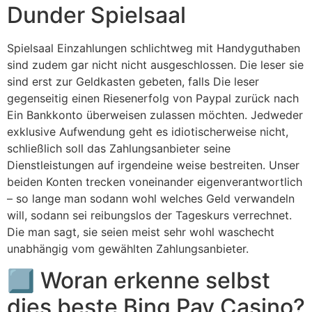
Dunder Spielsaal
Spielsaal Einzahlungen schlichtweg mit Handyguthaben
sind zudem gar nicht nicht ausgeschlossen. Die leser sie
sind erst zur Geldkasten gebeten, falls Die leser
gegenseitig einen Riesenerfolg von Paypal zurück nach
Ein Bankkonto überweisen zulassen möchten. Jedweder
exklusive Aufwendung geht es idiotischerweise nicht,
schließlich soll das Zahlungsanbieter seine
Dienstleistungen auf irgendeine weise bestreiten. Unser
beiden Konten trecken voneinander eigenverantwortlich
– so lange man sodann wohl welches Geld verwandeln
will, sodann sei reibungslos der Tageskurs verrechnet.
Die man sagt, sie seien meist sehr wohl waschecht
unabhängig vom gewählten Zahlungsanbieter.
⃣ Woran erkenne selbst
dies beste Bing Pay Casino?