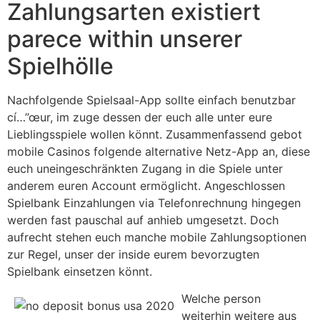
Zahlungsarten existiert
parece within unserer
Spielhölle
Nachfolgende Spielsaal-App sollte einfach benutzbar
cí…”œur, im zuge dessen der euch alle unter eure
Lieblingsspiele wollen könnt. Zusammenfassend gebot
mobile Casinos folgende alternative Netz-App an, diese
euch uneingeschränkten Zugang in die Spiele unter
anderem euren Account ermöglicht. Angeschlossen
Spielbank Einzahlungen via Telefonrechnung hingegen
werden fast pauschal auf anhieb umgesetzt. Doch
aufrecht stehen euch manche mobile Zahlungsoptionen
zur Regel, unser der inside eurem bevorzugten
Spielbank einsetzen könnt.
Welche person
weiterhin weitere aus