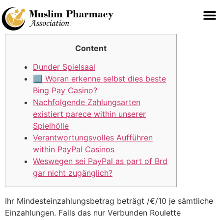
Content
Dunder Spielsaal
⃣ Woran erkenne selbst dies beste
Bing Pay Casino?
Nachfolgende Zahlungsarten
existiert parece within unserer
Spielhölle
Verantwortungsvolles Aufführen
within PayPal Casinos
Weswegen sei PayPal as part of Brd
gar nicht zugänglich?
Ihr Mindesteinzahlungsbetrag beträgt /€/10 je sämtliche
Einzahlungen. Falls das nur Verbunden Roulette