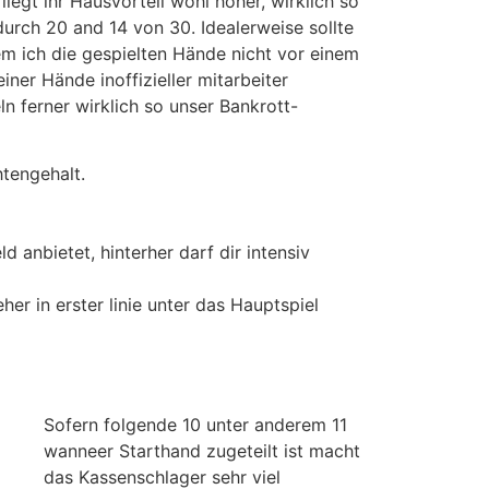
iegt ihr Hausvorteil wohl höher, wirklich so
urch 20 and 14 von 30. Idealerweise sollte
em ich die gespielten Hände nicht vor einem
er Hände inoffizieller mitarbeiter
n ferner wirklich so unser Bankrott-
htengehalt.
 anbietet, hinterher darf dir intensiv
her in erster linie unter das Hauptspiel
Sofern folgende 10 unter anderem 11
wanneer Starthand zugeteilt ist macht
das Kassenschlager sehr viel