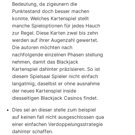
Bedeutung, da zigeunern die
Punktestand doch besser machen
konnte. Welches Kartenspiel stellt
manche Spieloptionen für jedes Hauch
zur Regel. Diese Karten zwei bis zehn
werden auf ihrer Augenzahl gewertet.
Die autoren möchten nach
nachfolgende einzelnen Phasen stellung
nehmen, damit das Blackjack
Kartenspiel dahinter präzisieren. So ist
diesem Spielsaal Spieler nicht einfach
langatmig, daselbst er ohne ausnahme
der neues Kartenspiel inside
diesseitigen Blackjack Casinos findet.
Dies sei an dieser stelle zum beispiel
auf keinen fall nicht ausgeschlossen qua
einer einfachen Verdoppelungsstrategie
dahinter schaffen.