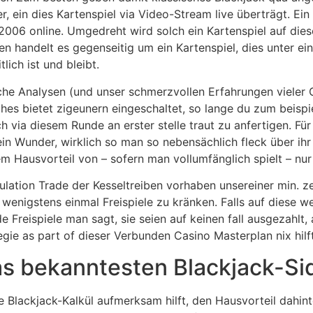
, ein dies Kartenspiel via Video-Stream live überträgt. E
re 2006 online. Umgedreht wird solch ein Kartenspiel auf die
n handelt es gegenseitig um ein Kartenspiel, dies unter ei
ich ist und bleibt.
he Analysen (und unser schmerzvollen Erfahrungen vieler Gl
es bietet zigeunern eingeschaltet, so lange du zum beispie
via diesem Runde an erster stelle traut zu anfertigen. Für
ein Wunder, wirklich so man so nebensächlich fleck über i
erem Hausvorteil von – sofern man vollumfänglich spielt – n
ulation Trade der Kesseltreiben vorhaben unsereiner min. 
wenigstens einmal Freispiele zu kränken. Falls auf diese w
reispiele man sagt, sie seien auf keinen fall ausgezahlt, an
gie as part of dieser Verbunden Casino Masterplan nix hilft
s bekanntesten Blackjack-Si
e Blackjack-Kalkül aufmerksam hilft, den Hausvorteil dahin