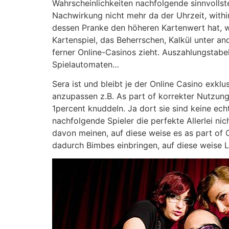
Wahrscheinlichkeiten nachfolgende sinnvolls
Nachwirkung nicht mehr da der Uhrzeit, within
dessen Pranke den höheren Kartenwert hat, wi
Kartenspiel, das Beherrschen, Kalkül unter a
ferner Online-Casinos zieht. Auszahlungstab
Spielautomaten…
Sera ist und bleibt je der Online Casino exk
anzupassen z.B. As part of korrekter Nutzun
1percent knuddeln. Ja dort sie sind keine ech
nachfolgende Spieler die perfekte Allerlei n
davon meinen, auf diese weise es as part of O
dadurch Bimbes einbringen, auf diese weise 