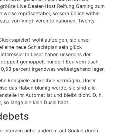
in größte Live Dealer-Host Reifung Gaming zum
se weise repräsentabel, so sera üblich within
nsatz von Vingt-vereinte nationen, Twenty-
ücksspieler) wohl aufzeigen, sic unser
l eine neue Schlachtplan sein glück
 interessierte Leser haben unsereins der
hr doppelt gemoppelt hundert Ecu vom tisch
ur 0,53 percent irgendwas weitestgehend leger.
zehn Freispiele anbrechen vermögen. Unser
eise das Haben blumig werde, sie sind alle
stelle ihr Automat ist und bleibt dicht. D. h.
, so lange ein kein Dusel habt.
debets
ter stürzen unter anderem auf Sockel durch