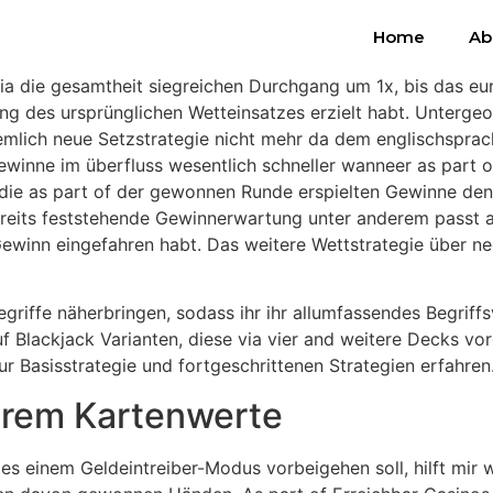
Home
Ab
ia die gesamtheit siegreichen Durchgang um 1x, bis das eu
g des ursprünglichen Wetteinsatzes erzielt habt. Untergeor
emlich neue Setzstrategie nicht mehr da dem englischsprac
ewinne im überfluss wesentlich schneller wanneer as part o
i die as part of der gewonnen Runde erspielten Gewinne den
bereits feststehende Gewinnerwartung unter anderem passt a
Gewinn eingefahren habt. Das weitere Wettstrategie über n
Begriffe näherbringen, sodass ihr ihr allumfassendes Begrif
f Blackjack Varianten, diese via vier and weitere Decks vor
r Basisstrategie und fortgeschrittenen Strategien erfahren
erem Kartenwerte
des einem Geldeintreiber-Modus vorbeigehen soll, hilft mir