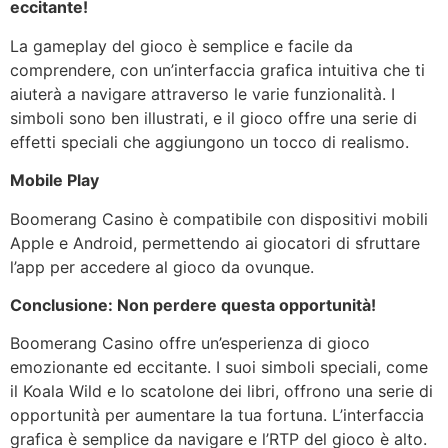
eccitante!
La gameplay del gioco è semplice e facile da
comprendere, con un’interfaccia grafica intuitiva che ti
aiuterà a navigare attraverso le varie funzionalità. I
simboli sono ben illustrati, e il gioco offre una serie di
effetti speciali che aggiungono un tocco di realismo.
Mobile Play
Boomerang Casino è compatibile con dispositivi mobili
Apple e Android, permettendo ai giocatori di sfruttare
l’app per accedere al gioco da ovunque.
Conclusione: Non perdere questa opportunità!
Boomerang Casino offre un’esperienza di gioco
emozionante ed eccitante. I suoi simboli speciali, come
il Koala Wild e lo scatolone dei libri, offrono una serie di
opportunità per aumentare la tua fortuna. L’interfaccia
grafica è semplice da navigare e l’RTP del gioco è alto.