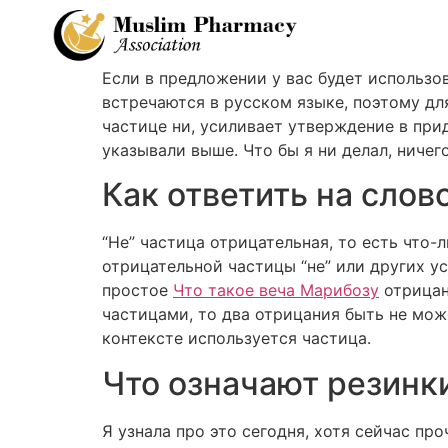
Если в предложении у вас будет использов
встречаются в русском языке, поэтому дл
частице ни, усиливает утверждение в при
указывали выше. Что бы я ни делал, ничег
Как ответить на слово “
“Не” частица отрицательная, то есть что-
отрицательной частицы “не” или других у
простое
Что такое веча Марибозу
отрицани
частицами, то два отрицания быть не мож
контексте используется частица.
Что означают резинки
Я узнала про это сегодня, хотя сейчас про