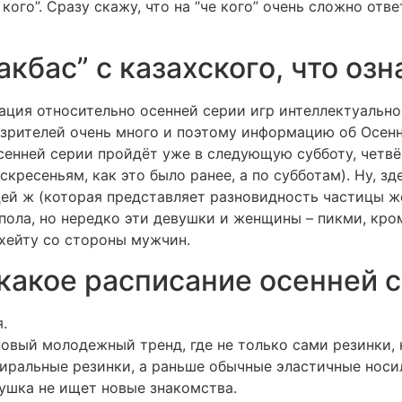
че кого”. Сразу скажу, что на “че кого” очень сложно от
акбас” с казахского, что озн
ция относительно осенней серии игр интеллектуального
езрителей очень много и поэтому информацию об Осенн
сенней серии пройдёт уже в следующую субботу, четвё
скресеньям, как это было ранее, а по субботам). Ну, з
цей ж (которая представляет разновидность частицы же
пола, но нередко эти девушки и женщины – пикми, кро
хейту со стороны мужчин.
 какое расписание осенней 
.
 новый молодежный тренд, где не только сами резинки, 
иральные резинки, а раньше обычные эластичные носи
вушка не ищет новые знакомства.