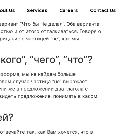
out Us
Services
Careers
Contact Us
ариант “Что бы Не делал”. Оба варианта
тью и от этого отталкиваться. Говоря о
ицание с частицей “не”, как мы
кого”, “чего”, “что”?
овоформа, мы не найдем больше
рвом случае частица “не” выражает
сли же в предложении два глагола с
 видеть предложение, понимать в каком
ей?
отвечайте так, как Вам хочется, что в