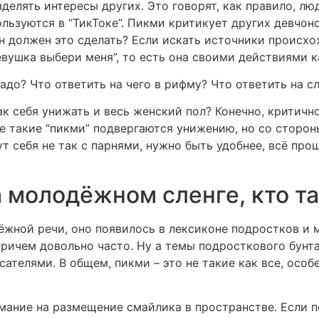
елять интересы других. Это говорят, как правило, люд
льзуются в “ТикТоке”. Пикми критикует других девчоно
он должен это сделать? Если искать источники происхо
“девушка выбери меня”, то есть она своими действиями 
надо? Что ответить на чего в рифму? Что ответить на сл
к себя унижать и весь женский пол? Конечно, критичн
же такие “пикми” подвергаются унижению, но со сторон
т себя не так с парнями, нужно быть удобнее, всё прощ
а молодёжном сленге, кто т
жной речи, оно появилось в лексиконе подростков и м
причем довольно часто. Ну а темы подросткового бунт
ателями. В общем, пикми – это не такие как все, особ
мание на размещение смайлика в пространстве. Если п