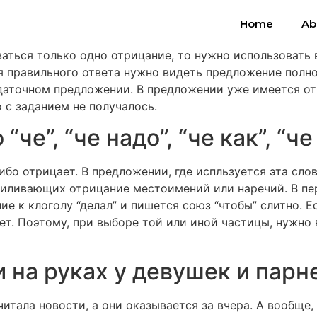
Home
Ab
аться только одно отрицание, то нужно использовать в
я правильного ответа нужно видеть предложение полнос
даточном предложении. В предложении уже имеется отр
о с заданием не получалось.
че”, “че надо”, “че как”, “че 
либо отрицает. В предложении, где испльзуется эта сл
силивающих отрицание местоимений или наречий. В пе
е к клоголу “делал” и пишется союз “чтобы” слитно. Е
ет. Поэтому, при выборе той или иной частицы, нужно
 на руках у девушек и парн
читала новости, а они оказывается за вчера. А вообще, 