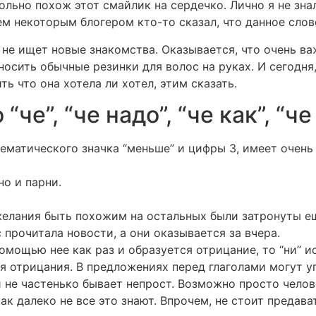
больно похож этот смайлик на сердечко. Лично я не зна
м некоторым блогером кто-то сказал, что данное слово
 не ищет новые знакомства. Оказывается, что очень важ
носить обычные резинки для волос на руках. И сегодня
ь что она хотела ли хотел, этим сказать.
че”, “че надо”, “че как”, “че 
ематического значка “меньше” и цифры 3, имеет очень
но и парни.
желания быть похожим на остальных были затронуты е
с прочитала новости, а они оказывается за вчера.
помощью нее как раз и образуется отрицание, то “ни” и
 отрицания. В предложениях перед глаголами могут упо
и не частенько бывает непрост. Возможно просто челов
ак далеко не все это знают. Впрочем, не стоит предава