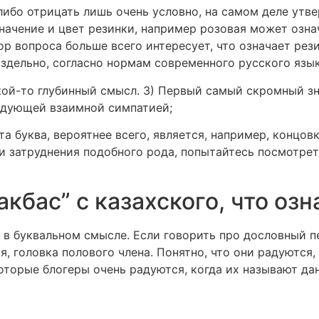
либо отрицать лишь очень условно, на самом деле утве
ачение и цвет резинки, например розовая может означ
р вопроса больше всего интересует, что означает рези
аздельно, согласно нормам современного русского язык
кой-то глубинный смысл. 3) Первый самый скромный зн
едующей взаимной симпатией;
эта буква, вероятнее всего, является, например, концов
ли затруднения подобного рода, попытайтесь посмотрет
акбас” с казахского, что озн
 в буквальном смысле. Если говорить про дословный пе
, головка полового члена. Понятно, что они радуются, 
которые блогеры очень радуются, когда их называют да