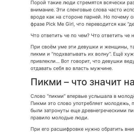
Порой такие люди стремятся всячески разд
внимание. Эти сленговые слова часто испо
вроде как на стороне парней. Но почему 
фразе Pick Me Girl, что переводится как 
Что ответить че по чем? Что ответить че 
При своём уме эти девушки и женщины, та
пикми и “подхватывать их волну”. Ещё ху
привлекли… Вот говорит, что девушки веду
отдавать себя во власть мужчине.
Пикми – что значит н
Слово “пикми” впервые услышала в молодё
Пикми это слово употребляет молодежь, 
были затронуты еще древнегреческими пис
правило молодые люди.
При его расшифровке нужно обратить вни