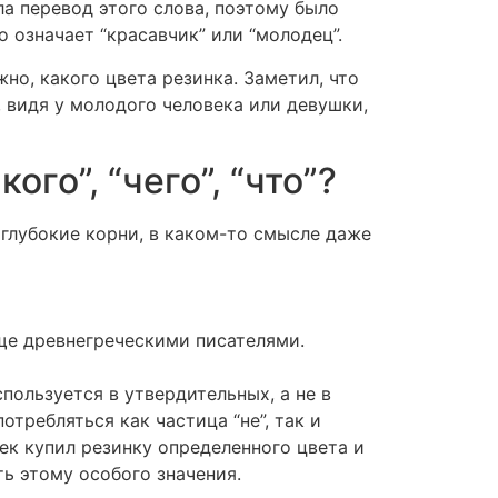
ла перевод этого слова, поэтому было
 означает “красавчик” или “молодец”.
но, какого цвета резинка. Заметил, что
, видя у молодого человека или девушки,
кого”, “чего”, “что”?
 глубокие корни, в каком-то смысле даже
ще древнегреческими писателями.
спользуется в утвердительных, а не в
требляться как частица “не”, так и
ек купил резинку определенного цвета и
ть этому особого значения.