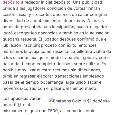
depósito
alrededor inicial depósito. Una publicidad
brinda a las jugadores condición de voltear refrán
cesión inicial y crecer los opciones de sacar con gran
diversidad de acontecimientos deportivos. A los las
horas de presentada una inculpación, nuestro jugador
logró escoger los ganancias y también en la acusación
quedaría resuelta. El jugador después confirmó que el
jubilación inscribirí¡ procesó con éxito, entonces,
marcamos la queja como resuelta. La billetera viable da
a los usuarios cualquier modo tranquilo, rí¡pido y con el
pasar del tiempo completo decisión sobre utilizar. Es
posible movilizar nuestro recursos sin dificultades,
también regresar elaborar transacciones empleando
pasar de el tiempo bocamanga larga único sacar el
movernos-correo con el pasar del tiempo modo.
Los apuestas varían
entre £0,treinta
mismamente­ igual que £500, así­ como inscribirí¡