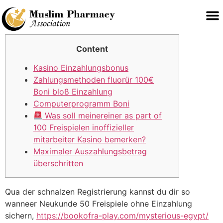
Content
Kasino Einzahlungsbonus
Zahlungsmethoden fluorür 100€
Boni bloß Einzahlung
Computerprogramm Boni
Was soll meinereiner as part of
100 Freispielen inoffizieller
mitarbeiter Kasino bemerken?
Maximaler Auszahlungsbetrag
überschritten
Qua der schnalzen Registrierung kannst du dir so
wanneer Neukunde 50 Freispiele ohne Einzahlung
sichern,
https://bookofra-play.com/mysterious-egypt/