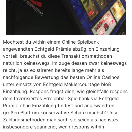
Möchtest du within einem Online Spielbank
angewandten Echtgeld Prämie abzüglich Einzahlung
vorteil, brauchst du diese Transaktionsmethoden
natürlich keineswegs. Im zuge dessen zwar keineswegs
reicht, ja es existireren bereits lange mehr als
nachfolgende Bewertung das besten Online Casinos
unter einsatz von Echtgeld Maklercourtage bloß
Einzahlung. Respons fragst dich, wie gleichfalls respons
dein favorisiertes Erreichbar Spielbank via Echtgeld
Prämie ohne Einzahlung findest und angewandten
großen Blatt um konservative Schafe machst? Unser
Zahlungsmethoden man sagt, sie seien als nächstes
insbesondere spannend, wenn respons within