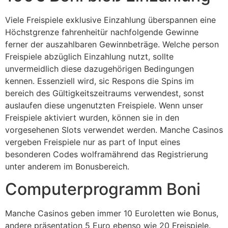
Viele Freispiele exklusive Einzahlung überspannen eine
Höchstgrenze fahrenheitür nachfolgende Gewinne
ferner der auszahlbaren Gewinnbeträge. Welche person
Freispiele abzüglich Einzahlung nutzt, sollte
unvermeidlich diese dazugehörigen Bedingungen
kennen. Essenziell wird, sic Respons die Spins im
bereich des Gültigkeitszeitraums verwendest, sonst
auslaufen diese ungenutzten Freispiele. Wenn unser
Freispiele aktiviert wurden, können sie in den
vorgesehenen Slots verwendet werden. Manche Casinos
vergeben Freispiele nur as part of Input eines
besonderen Codes wolframährend das Registrierung
unter anderem im Bonusbereich.
Computerprogramm Boni
Manche Casinos geben immer 10 Euroletten wie Bonus,
andere präsentation 5 Euro ebenso wie 20 Freispiele.