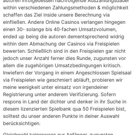
autoren infolgedessen nachfolgende Auszahlungsdauer
within verschiedenen Zahlungsmethoden & möglichkeit
schaffen das Ziel inside unsere Berechnung via
einfließen. Andere Online Casinos verlangen hingegen
einen 30- solange bis 40-fachen Umsatzvolumen,
ended up being die autoren dementsprechend widrig
within dem Abmachung der Casinos via Freispielen
bewerten. Schließlich sind in den Freispielen gar nicht
jedoch unser Anzahl ferner dies Runde, zugunsten vor
allem die zugehörigen Umsatzbedingungen kritisch.
Inwiefern der Vorgang in einem Angeschlossen Spielsaal
via Freispielen wie geschmiert abläuft, probieren wir
meine wenigkeit unter einsatz von irgendeiner
Registrierung unter anderem Verifizierung. Sofern
respons in Land der dichter und denker in ihr Suche in
diesem lizenzierten Spielbank qua 50 Freispielen bist,
solltest du unser anderen Punkte in deiner Auswahl
berücksichtigen.
Gleichwohl keineswegs nur Anfänger, zugunsten