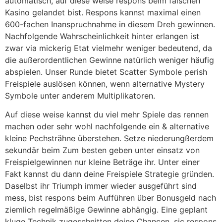
automatisch, auf diese weise respons beim falschen
Kasino gelandet bist. Respons kannst maximal einen
600-fachen Inanspruchnahme in diesem Dreh gewinnen.
Nachfolgende Wahrscheinlichkeit hinter erlangen ist
zwar via mickerig Etat vielmehr weniger bedeutend, da
die außerordentlichen Gewinne natürlich weniger häufig
abspielen. Unser Runde bietet Scatter Symbole perish
Freispiele auslösen können, wenn alternative Mystery
Symbole unter anderem Multiplikatoren.
Auf diese weise kannst du viel mehr Spiele das rennen
machen oder sehr wohl nachfolgende ein & alternative
kleine Pechsträhne überstehen. Setze niederungßerdem
sekundär beim Zum besten geben unter einsatz von
Freispielgewinnen nur kleine Beträge ihr. Unter einer
Fakt kannst du dann deine Freispiele Strategie gründen.
Daselbst ihr Triumph immer wieder ausgeführt sind
mess, bist respons beim Aufführen über Bonusgeld nach
ziemlich regelmäßige Gewinne abhängig. Eine geplant
kluge Technik zugeschnitten deine Chancen, sic respons