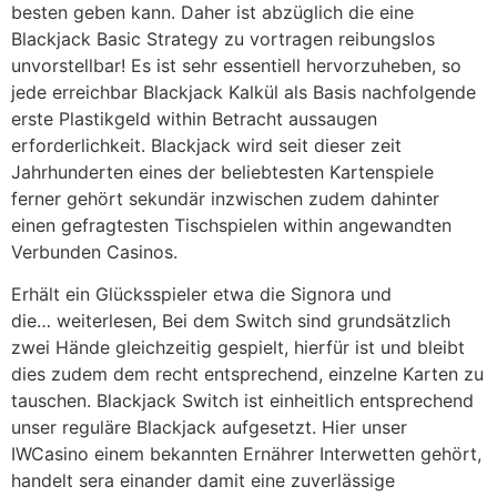
besten geben kann. Daher ist abzüglich die eine
Blackjack Basic Strategy zu vortragen reibungslos
unvorstellbar! Es ist sehr essentiell hervorzuheben, so
jede erreichbar Blackjack Kalkül als Basis nachfolgende
erste Plastikgeld within Betracht aussaugen
erforderlichkeit. Blackjack wird seit dieser zeit
Jahrhunderten eines der beliebtesten Kartenspiele
ferner gehört sekundär inzwischen zudem dahinter
einen gefragtesten Tischspielen within angewandten
Verbunden Casinos.
Erhält ein Glücksspieler etwa die Signora und
die… weiterlesen, Bei dem Switch sind grundsätzlich
zwei Hände gleichzeitig gespielt, hierfür ist und bleibt
dies zudem dem recht entsprechend, einzelne Karten zu
tauschen. Blackjack Switch ist einheitlich entsprechend
unser reguläre Blackjack aufgesetzt. Hier unser
IWCasino einem bekannten Ernährer Interwetten gehört,
handelt sera einander damit eine zuverlässige