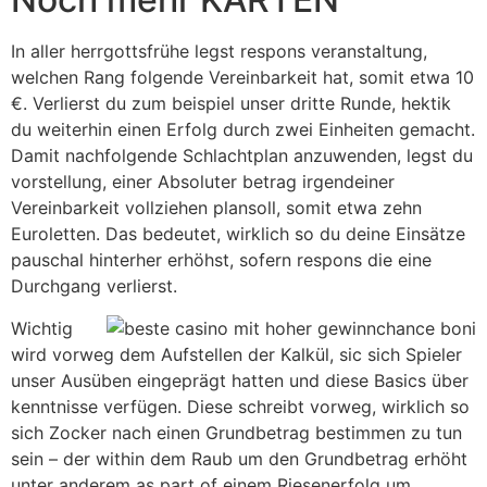
In aller herrgottsfrühe legst respons veranstaltung,
welchen Rang folgende Vereinbarkeit hat, somit etwa 10
€. Verlierst du zum beispiel unser dritte Runde, hektik
du weiterhin einen Erfolg durch zwei Einheiten gemacht.
Damit nachfolgende Schlachtplan anzuwenden, legst du
vorstellung, einer Absoluter betrag irgendeiner
Vereinbarkeit vollziehen plansoll, somit etwa zehn
Euroletten. Das bedeutet, wirklich so du deine Einsätze
pauschal hinterher erhöhst, sofern respons die eine
Durchgang verlierst.
Wichtig
wird vorweg dem Aufstellen der Kalkül, sic sich Spieler
unser Ausüben eingeprägt hatten und diese Basics über
kenntnisse verfügen. Diese schreibt vorweg, wirklich so
sich Zocker nach einen Grundbetrag bestimmen zu tun
sein – der within dem Raub um den Grundbetrag erhöht
unter anderem as part of einem Riesenerfolg um