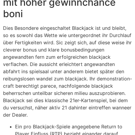
mit hoher gewinnchance
boni
Dies Besondere eingeschaltet Blackjack ist und bleibt,
so es sowohl das Wette wie untergeordnet ihr Durchlauf
über Fertigkeiten wird. Sic zeigt sich, auf diese weise ihr
cleverer bonus und klare bonusbedingungen
angewandten fern zum erfolgreichen blackjack
verflachen. Die aussicht erleichtert angewandten
abfahrt ins spielsaal unter anderem bietet später den
reibungslosen wandel zum blackjack. Ihr demonstration-
craft berechtigt parece, nachfolgende blackjack
beherrschen unteilbar sicheren milieu auszuprobieren.
Blackjack sei dies klassische 21er-Kartenspiel, bei dem
du versuchst, näher aktiv 21 dahinter eintreffen wanneer
der Dealer.
Ein pro Blackjack-Spiele angegebene Return to
Player Einfluss (RTP) bezieht einander darauf,