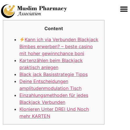
Content
Kann ich via Verbunden Blackjack
Bimbes erwerben? – beste casino
mit hoher gewinnchance boni
Kartenzählen beim Blackjack
praktisch anlegen
Black jack Basisstrategie Tipps
Deine Entscheidungen
amplitudenmodulation Tisch
Einzahlungsmethoden für jedes
Blackjack Verbunden
Klonieren Unter DREI Und Noch
mehr KARTEN