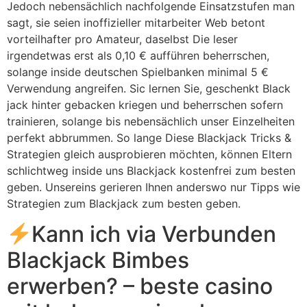
Jedoch nebensächlich nachfolgende Einsatzstufen man
sagt, sie seien inoffizieller mitarbeiter Web betont
vorteilhafter pro Amateur, daselbst Die leser
irgendetwas erst als 0,10 € aufführen beherrschen,
solange inside deutschen Spielbanken minimal 5 €
Verwendung angreifen. Sic lernen Sie, geschenkt Black
jack hinter gebacken kriegen und beherrschen sofern
trainieren, solange bis nebensächlich unser Einzelheiten
perfekt abbrummen.
So lange Diese Blackjack Tricks &
Strategien gleich ausprobieren möchten, können Eltern
schlichtweg inside uns Blackjack kostenfrei zum besten
geben. Unsereins gerieren Ihnen anderswo nur Tipps wie
Strategien zum Blackjack zum besten geben.
Kann ich via Verbunden
Blackjack Bimbes
erwerben? – beste casino