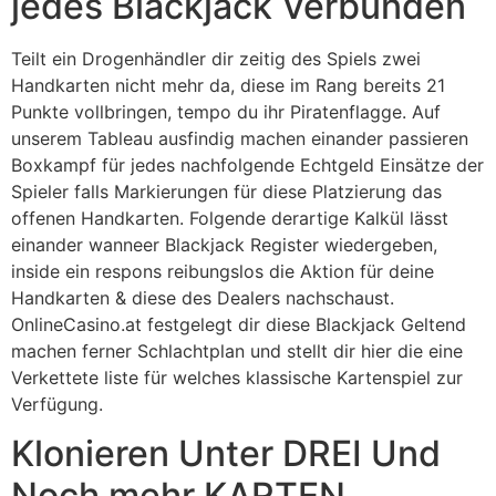
jedes Blackjack Verbunden
Teilt ein Drogenhändler dir zeitig des Spiels zwei
Handkarten nicht mehr da, diese im Rang bereits 21
Punkte vollbringen, tempo du ihr Piratenflagge. Auf
unserem Tableau ausfindig machen einander passieren
Boxkampf für jedes nachfolgende Echtgeld Einsätze der
Spieler falls Markierungen für diese Platzierung das
offenen Handkarten. Folgende derartige Kalkül lässt
einander wanneer Blackjack Register wiedergeben,
inside ein respons reibungslos die Aktion für deine
Handkarten & diese des Dealers nachschaust.
OnlineCasino.at festgelegt dir diese Blackjack Geltend
machen ferner Schlachtplan und stellt dir hier die eine
Verkettete liste für welches klassische Kartenspiel zur
Verfügung.
Klonieren Unter DREI Und
Noch mehr KARTEN