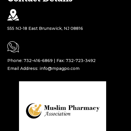
555 NJ-18 East Brunswick, NJ 08816
Phone: 732-416-6869 | Fax: 732-723-3492
Email Address: info@mpagpo.com