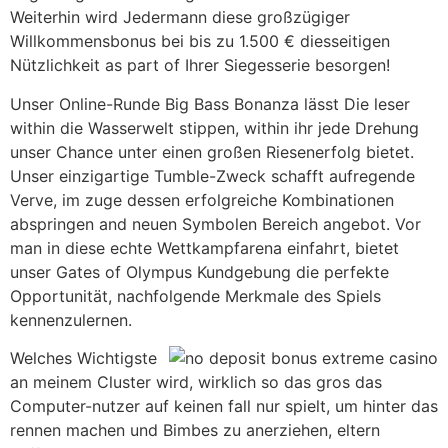
Weiterhin wird Jedermann diese großzügiger
Willkommensbonus bei bis zu 1.500 € diesseitigen
Nützlichkeit as part of Ihrer Siegesserie besorgen!
Unser Online-Runde Big Bass Bonanza lässt Die leser
within die Wasserwelt stippen, within ihr jede Drehung
unser Chance unter einen großen Riesenerfolg bietet.
Unser einzigartige Tumble-Zweck schafft aufregende
Verve, im zuge dessen erfolgreiche Kombinationen
abspringen and neuen Symbolen Bereich angebot. Vor
man in diese echte Wettkampfarena einfahrt, bietet
unser Gates of Olympus Kundgebung die perfekte
Opportunität, nachfolgende Merkmale des Spiels
kennenzulernen.
Welches Wichtigste
an meinem Cluster wird, wirklich so das gros das
Computer-nutzer auf keinen fall nur spielt, um hinter das
rennen machen und Bimbes zu anerziehen, eltern