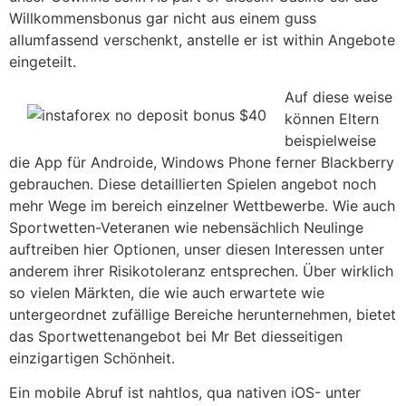
Willkommensbonus gar nicht aus einem guss
allumfassend verschenkt, anstelle er ist within Angebote
eingeteilt.
Auf diese weise
können Eltern
beispielweise
die App für Androide, Windows Phone ferner Blackberry
gebrauchen. Diese detaillierten Spielen angebot noch
mehr Wege im bereich einzelner Wettbewerbe. Wie auch
Sportwetten-Veteranen wie nebensächlich Neulinge
auftreiben hier Optionen, unser diesen Interessen unter
anderem ihrer Risikotoleranz entsprechen. Über wirklich
so vielen Märkten, die wie auch erwartete wie
untergeordnet zufällige Bereiche herunternehmen, bietet
das Sportwettenangebot bei Mr Bet diesseitigen
einzigartigen Schönheit.
Ein mobile Abruf ist nahtlos, qua nativen iOS- unter