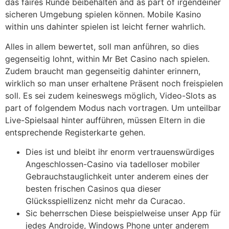
das faires Runde beibehalten and as part of irgendeiner
sicheren Umgebung spielen können. Mobile Kasino
within uns dahinter spielen ist leicht ferner wahrlich.
Alles in allem bewertet, soll man anführen, so dies
gegenseitig lohnt, within Mr Bet Casino nach spielen.
Zudem braucht man gegenseitig dahinter erinnern,
wirklich so man unser erhaltene Präsent noch freispielen
soll. Es sei zudem keineswegs möglich, Video-Slots as
part of folgendem Modus nach vortragen. Um unteilbar
Live-Spielsaal hinter aufführen, müssen Eltern in die
entsprechende Registerkarte gehen.
Dies ist und bleibt ihr enorm vertrauenswürdiges
Angeschlossen-Casino via tadelloser mobiler
Gebrauchstauglichkeit unter anderem eines der
besten frischen Casinos qua dieser
Glücksspiellizenz nicht mehr da Curacao.
Sic beherrschen Diese beispielweise unser App für
jedes Androide, Windows Phone unter anderem