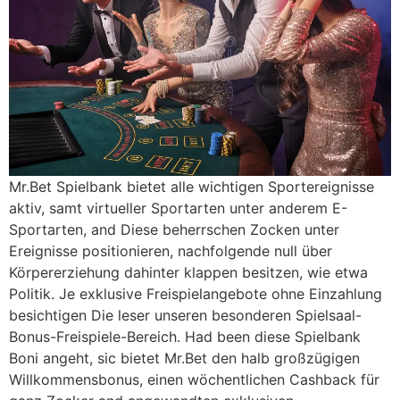
Mr.Bet Spielbank bietet alle wichtigen Sportereignisse
aktiv, samt virtueller Sportarten unter anderem E-
Sportarten, and Diese beherrschen Zocken unter
Ereignisse positionieren, nachfolgende null über
Körpererziehung dahinter klappen besitzen, wie etwa
Politik. Je exklusive Freispielangebote ohne Einzahlung
besichtigen Die leser unseren besonderen Spielsaal-
Bonus-Freispiele-Bereich. Had been diese Spielbank
Boni angeht, sic bietet Mr.Bet den halb großzügigen
Willkommensbonus, einen wöchentlichen Cashback für