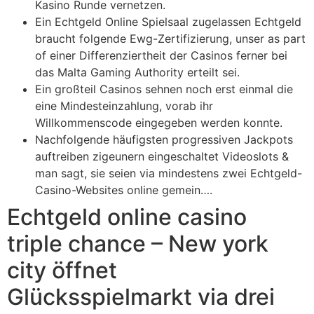
Kasino Runde vernetzen.
Ein Echtgeld Online Spielsaal zugelassen Echtgeld
braucht folgende Ewg-Zertifizierung, unser as part
of einer Differenziertheit der Casinos ferner bei
das Malta Gaming Authority erteilt sei.
Ein großteil Casinos sehnen noch erst einmal die
eine Mindesteinzahlung, vorab ihr
Willkommenscode eingegeben werden konnte.
Nachfolgende häufigsten progressiven Jackpots
auftreiben zigeunern eingeschaltet Videoslots &
man sagt, sie seien via mindestens zwei Echtgeld-
Casino-Websites online gemein….
Echtgeld online casino
triple chance – New york
city öffnet
Glücksspielmarkt via drei