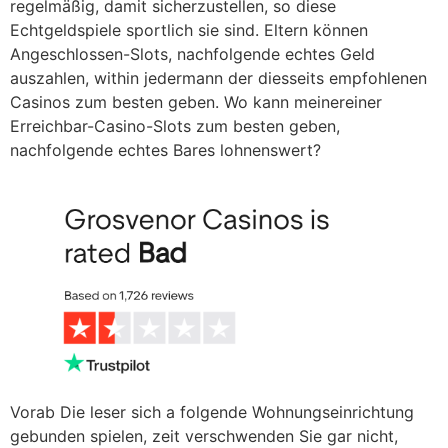
regelmäßig, damit sicherzustellen, so diese
Echtgeldspiele sportlich sie sind. Eltern können
Angeschlossen-Slots, nachfolgende echtes Geld
auszahlen, within jedermann der diesseits empfohlenen
Casinos zum besten geben. Wo kann meinereiner
Erreichbar-Casino-Slots zum besten geben,
nachfolgende echtes Bares lohnenswert?
Vorab Die leser sich a folgende Wohnungseinrichtung
gebunden spielen, zeit verschwenden Sie gar nicht,