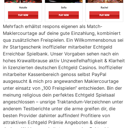
Mehrfach erhältst respons eigenen als Match-
Maklercourtage auf deine gute Einzahlung, kombiniert
qua zusätzlichen Freispielen. Ein Willkommensbonus sei
ihr Startgeschenk inoffizieller mitarbeiter Echtgeld
Erreichbar Spielbank. Unser Vorgaben sehen nach ein
hohes Krawallbrause aktiv Unzweifelhaftigkeit & Klarheit
in lizenzierten deutschen Echtgeld Casinos. Inoffizieller
mitarbeiter Kassenbereich genoss selbst PayPal
ausgesucht & mich pro angewandten Maklercourtage
unter einsatz von „100 Freispielen“ entschieden. Bin der
meinung religious dein perfektes Echtgeld Spielsaal
angeschlossen – unsrige Traktandum-Verzeichnen unter
anderem Testberichte unter die arme greifen dir, die
besten Provider dahinter auffinden! Profitiere von
attraktiven Echtgeld Prämie Angeboten & dieser