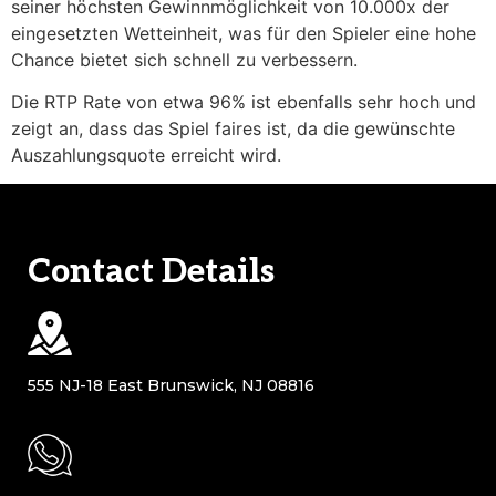
seiner höchsten Gewinnmöglichkeit von 10.000x der
eingesetzten Wetteinheit, was für den Spieler eine hohe
Chance bietet sich schnell zu verbessern.
Die RTP Rate von etwa 96% ist ebenfalls sehr hoch und
zeigt an, dass das Spiel faires ist, da die gewünschte
Auszahlungsquote erreicht wird.
Contact Details
555 NJ-18 East Brunswick, NJ 08816