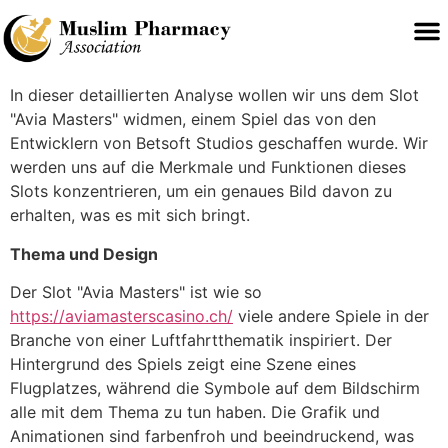
In dieser detaillierten Analyse wollen wir uns dem Slot
"Avia Masters" widmen, einem Spiel das von den
Entwicklern von Betsoft Studios geschaffen wurde. Wir
werden uns auf die Merkmale und Funktionen dieses
Slots konzentrieren, um ein genaues Bild davon zu
erhalten, was es mit sich bringt.
Thema und Design
Der Slot "Avia Masters" ist wie so
https://aviamasterscasino.ch/
viele andere Spiele in der
Branche von einer Luftfahrtthematik inspiriert. Der
Hintergrund des Spiels zeigt eine Szene eines
Flugplatzes, während die Symbole auf dem Bildschirm
alle mit dem Thema zu tun haben. Die Grafik und
Animationen sind farbenfroh und beeindruckend, was