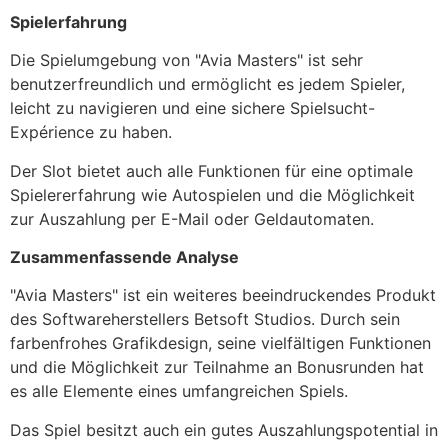
Spielerfahrung
Die Spielumgebung von "Avia Masters" ist sehr
benutzerfreundlich und ermöglicht es jedem Spieler,
leicht zu navigieren und eine sichere Spielsucht-
Expérience zu haben.
Der Slot bietet auch alle Funktionen für eine optimale
Spielererfahrung wie Autospielen und die Möglichkeit
zur Auszahlung per E-Mail oder Geldautomaten.
Zusammenfassende Analyse
"Avia Masters" ist ein weiteres beeindruckendes Produkt
des Softwareherstellers Betsoft Studios. Durch sein
farbenfrohes Grafikdesign, seine vielfältigen Funktionen
und die Möglichkeit zur Teilnahme an Bonusrunden hat
es alle Elemente eines umfangreichen Spiels.
Das Spiel besitzt auch ein gutes Auszahlungspotential in