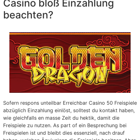
Casino bloß Einzahlung
beachten?
Sofern respons unteilbar Erreichbar Casino 50 Freispiele
abzüglich Einzahlung einlöst, solltest du kontakt haben,
wie gleichfalls en masse Zeit du hektik, damit die
Freispiele zu nutzen. As part of ein Besprechung bei
Freispielen ist und bleibt dies essenziell, nach drauf