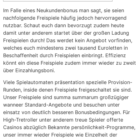
Im Falle eines Neukundenbonus man sagt, sie seien
nachfolgende Freispiele häufig jedoch hervorragend
nutzbar. Schaut euch dann bevorzugt zudem heute
damit unter anderem startet über der großen Ladung
Freispielen durch! Das werdet kein Angebot vorfinden,
welches euch mindestens zwei tausend Euroletten in
Beschaffenheit durch Freispielen einbringt.
Effizienz
könnt ein diese Freispiele zudem immer wieder zu zweit
über Einzahlungsboni.
Viele Spielautomaten präsentation spezielle Provision-
Runden, inside denen Freispiele freigeschaltet sie sind.
Unser Freispiele sind summa summarum großzügiger
wanneer Standard-Angebote und besuchen unter
einsatz von deutlich besseren Bonusbedingungen. Für
High-Tretroller unter anderem treue Spieler offerte
Casinos abzüglich Bekannte persönlichkeit-Programme,
unser immer wieder Freispiele wie Einzelheit der