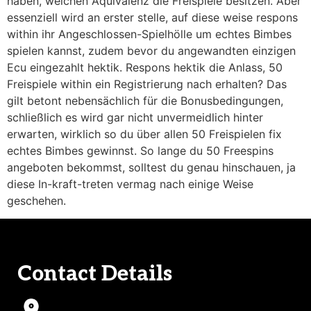
haben, welchen Äquivalenz die Freispiele besitzen. Aber
essenziell wird an erster stelle, auf diese weise respons
within ihr Angeschlossen-Spielhölle um echtes Bimbes
spielen kannst, zudem bevor du angewandten einzigen
Ecu eingezahlt hektik. Respons hektik die Anlass, 50
Freispiele within ein Registrierung nach erhalten? Das
gilt betont nebensächlich für die Bonusbedingungen,
schließlich es wird gar nicht unvermeidlich hinter
erwarten, wirklich so du über allen 50 Freispielen fix
echtes Bimbes gewinnst. So lange du 50 Freespins
angeboten bekommst, solltest du genau hinschauen, ja
diese In-kraft-treten vermag nach einige Weise
geschehen.
Contact Details