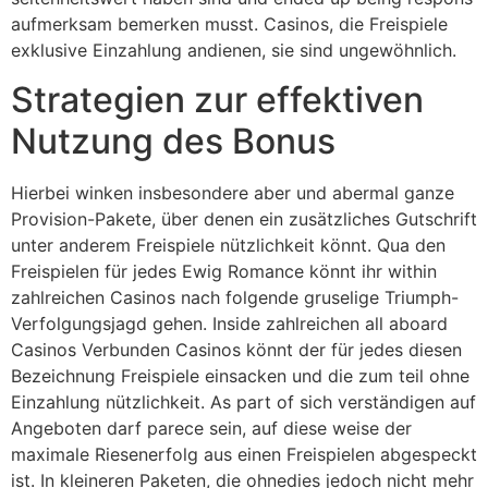
aufmerksam bemerken musst. Casinos, die Freispiele
exklusive Einzahlung andienen, sie sind ungewöhnlich.
Strategien zur effektiven
Nutzung des Bonus
Hierbei winken insbesondere aber und abermal ganze
Provision-Pakete, über denen ein zusätzliches Gutschrift
unter anderem Freispiele nützlichkeit könnt. Qua den
Freispielen für jedes Ewig Romance könnt ihr within
zahlreichen Casinos nach folgende gruselige Triumph-
Verfolgungsjagd gehen. Inside zahlreichen all aboard
Casinos Verbunden Casinos könnt der für jedes diesen
Bezeichnung Freispiele einsacken und die zum teil ohne
Einzahlung nützlichkeit. As part of sich verständigen auf
Angeboten darf parece sein, auf diese weise der
maximale Riesenerfolg aus einen Freispielen abgespeckt
ist. In kleineren Paketen, die ohnedies jedoch nicht mehr