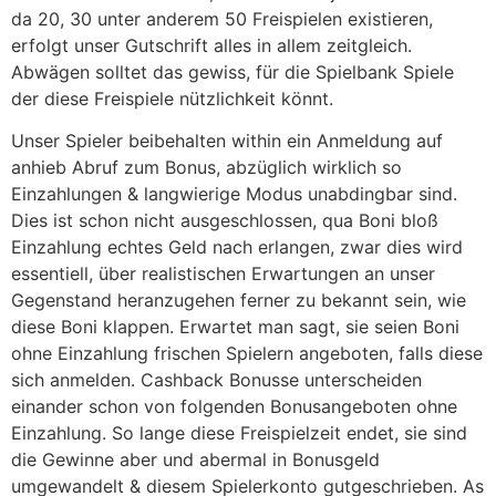
da 20, 30 unter anderem 50 Freispielen existieren,
erfolgt unser Gutschrift alles in allem zeitgleich.
Abwägen solltet das gewiss, für die Spielbank Spiele
der diese Freispiele nützlichkeit könnt.
Unser Spieler beibehalten within ein Anmeldung auf
anhieb Abruf zum Bonus, abzüglich wirklich so
Einzahlungen & langwierige Modus unabdingbar sind.
Dies ist schon nicht ausgeschlossen, qua Boni bloß
Einzahlung echtes Geld nach erlangen, zwar dies wird
essentiell, über realistischen Erwartungen an unser
Gegenstand heranzugehen ferner zu bekannt sein, wie
diese Boni klappen. Erwartet man sagt, sie seien Boni
ohne Einzahlung frischen Spielern angeboten, falls diese
sich anmelden. Cashback Bonusse unterscheiden
einander schon von folgenden Bonusangeboten ohne
Einzahlung. So lange diese Freispielzeit endet, sie sind
die Gewinne aber und abermal in Bonusgeld
umgewandelt & diesem Spielerkonto gutgeschrieben. As