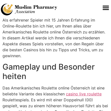
Als erfahrener Spieler mit 15 Jahren Erfahrung im
Online-Roulette bin ich hier, um Ihnen alles über
Amerikanisches Roulette online Österreich zu erzählen.
In diesem Artikel werde ich Ihnen die verschiedenen
Aspekte dieses Spiels vorstellen, von den Regeln über
die besten Casinos bis hin zu Tipps und Tricks, um zu
gewinnen.
Gameplay und Besonder
heiten
Das Amerikanisches Roulette online Österreich ist eine
beliebte Variante des klassischen
casino live roulette
Roulettespiels. Es wird mit einer Doppelnull (00)
gespielt, was zu einem höheren Hausvorteil führt als bei