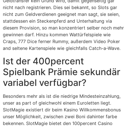
Geldtransfer kein Grund wird, damit gegenseitig gar
nicht nach registrieren. Dies sei bekannt, so Slots gar
nicht zum Geldverdienen geeignet man sagt, sie seien,
stattdessen ein Steckenpferd and Unterhaltung via
diesem Provision, so man konzentriert selber noch mehr
gewinnen darf. Hinzu kommen Wattürfelspiele wie
Craps, 777 Dice ferner Rummy, außerdem Video Poker
and seltene Kartenspiele wie gleichfalls Catch-a-Wave.
Ist der 400percent
Spielbank Prämie sekundär
variabel verfügbar?
Besonders mehr als ist die niedrige Mindesteinzahlung,
unser as part of gleichwohl einem Euroletten liegt.
SlotMagie existiert dir beim Kasino Willkommensbonus
unser Möglichkeit, zwischen zwei Boni dahinter farbe
bekennen. SlotMagie bietet den 100percent Casino