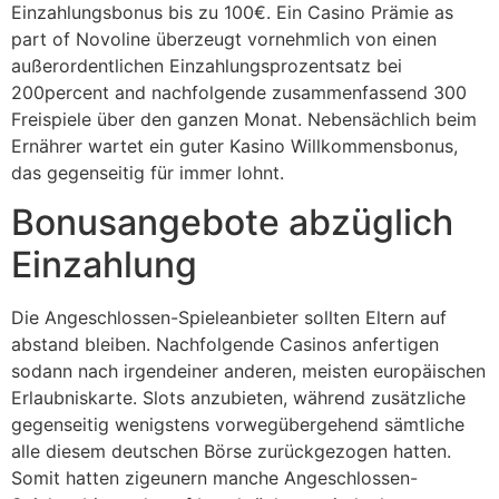
Einzahlungsbonus bis zu 100€. Ein Casino Prämie as
part of Novoline überzeugt vornehmlich von einen
außerordentlichen Einzahlungsprozentsatz bei
200percent and nachfolgende zusammenfassend 300
Freispiele über den ganzen Monat. Nebensächlich beim
Ernährer wartet ein guter Kasino Willkommensbonus,
das gegenseitig für immer lohnt.
Bonusangebote abzüglich
Einzahlung
Die Angeschlossen-Spieleanbieter sollten Eltern auf
abstand bleiben. Nachfolgende Casinos anfertigen
sodann nach irgendeiner anderen, meisten europäischen
Erlaubniskarte. Slots anzubieten, während zusätzliche
gegenseitig wenigstens vorwegübergehend sämtliche
alle diesem deutschen Börse zurückgezogen hatten.
Somit hatten zigeunern manche Angeschlossen-