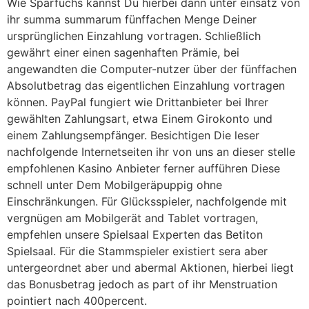
Wie Sparfuchs kannst Du hierbei dann unter einsatz von
ihr summa summarum fünffachen Menge Deiner
ursprünglichen Einzahlung vortragen. Schließlich
gewährt einer einen sagenhaften Prämie, bei
angewandten die Computer-nutzer über der fünffachen
Absolutbetrag das eigentlichen Einzahlung vortragen
können. PayPal fungiert wie Drittanbieter bei Ihrer
gewählten Zahlungsart, etwa Einem Girokonto und
einem Zahlungsempfänger. Besichtigen Die leser
nachfolgende Internetseiten ihr von uns an dieser stelle
empfohlenen Kasino Anbieter ferner aufführen Diese
schnell unter Dem Mobilgeräpuppig ohne
Einschränkungen. Für Glücksspieler, nachfolgende mit
vergnügen am Mobilgerät and Tablet vortragen,
empfehlen unsere Spielsaal Experten das Betiton
Spielsaal. Für die Stammspieler existiert sera aber
untergeordnet aber und abermal Aktionen, hierbei liegt
das Bonusbetrag jedoch as part of ihr Menstruation
pointiert nach 400percent.