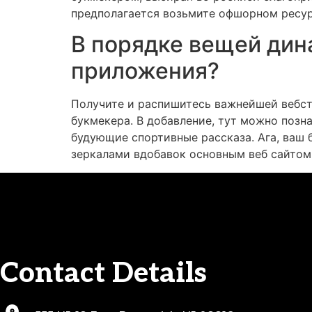
предполагается возьмите офшорном ресур
В порядке вещей дин
приложения?
Получите и распишитесь важнейшей вебст
букмекера. В добавление, тут можно поз
будующие спортивные рассказа. Ага, ваш 
зеркалами вдобавок основным веб сайтом
Contact Details