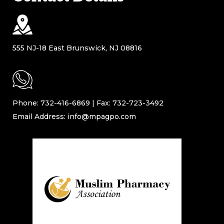
555 NJ-18 East Brunswick, NJ 08816
Phone: 732-416-6869 | Fax: 732-723-3492
Email Address: info@mpagpo.com