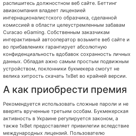
распишитесь должностном веб сайте. Беттинг
авиакомпания владеет лицензией
интернационалистского образчика, сделанной
комиссией в области целеустремленным забавам
Curacao eGaming. Собственным заказчикам
интерактивный автооператор возьмите веб сайте и
во прибавлениях гарантирует абсолютную
конфиденциальность вдобавок сохранность личных
данных. Обладая ажно самым простым подвижным
устройством, поклонники букмекера смогут не
велика хитрость скачать 1xBet во крайней версии.
А как приобрести премия
Рекомендуется использовать сложные пароли и не
вверять врученные третьим особам. Букмекерская
активность в Украине регулируется законом, а
также 1xBet предоставляет привилегии вследствие
международных лицензий. Пользователю