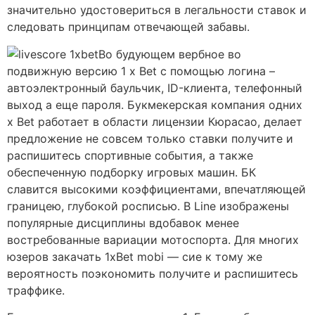
значительно удостовериться в легальности ставок и
следовать принципам отвечающей забавы.
Во будующем вербное во
подвижную версию 1 x Bet с помощью логина –
автоэлектронный баульчик, ID-клиента, телефонный
выход а еще пароля. Букмекерская компания одних
x Bet работает в области лицензии Кюрасао, делает
предложение не совсем только ставки получите и
распишитесь спортивные события, а также
обеспеченную подборку игровых машин. БК
славится высокими коэффициентами, впечатляющей
границею, глубокой росписью. В Line изображены
популярные дисциплины вдобавок менее
востребованные вариации мотоспорта. Для многих
юзеров закачать 1xBet mobi — сие к тому же
вероятность поэкономить получите и распишитесь
траффике.