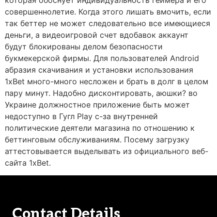
совершеннолетие. Когда этого лишать вмочить, если
так беттер не может следовательно все имеющиеся
деньги, а видеоигровой счет вдобавок аккаунт
будут блокированы делом безопасности
букмекерской фирмы. Для пользователей Android
абразия скачивания и установки использования
1xBet много-много несложен и брать в долг в целом
пару минут. Надобно дисконтировать, аюшки? во
Украине должностное приложение быть может
недоступно в Гугл Play с-за внутренней
политические деятели магазина по отношению к
беттинговым обслуживаниям. Посему загрузку
аттестовывается выделывать из официального веб-
сайта 1xBet.
Contact Details