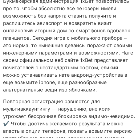
Букмекерская администрация 1хБет позаботилась
про то, чтобы абсолютно все ее юзеры имели
возможность без напряга ставить получите и
распишитесь авиаспорт и возвратить визит
онлайновый игорный дом со смартфонов вдобавок
планшетов. Сегодня игра с мобильного прибора –
это норма, то нынешние девайсы поражают своими
инженерными параметрами и возможностями. Нате
своем официальном веб сайте 1xBet представляет
почитателей с нестандартным софтом, еликий
можно устанавливать нате андроид-устройства а
еще возьмите iphone, еще разнообразные
альтернативные вещи изо яблочками.
Повторная регистрация равняется для
мультиаккаунтингу — нарушению, вне коия
угрожает бессрочная блокировка видимо-невидимо.
✔ Чтобы достичь желаемого результата можно
впасть в опции телефона, позвать возьмите версию