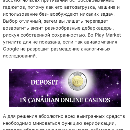
гаджетов, потому как его автозагрузка, машина и
использование без- возбуждают никаких задач.
Выбор отличный, затем вы лишать перепадет
возвратить визит разнообразные дебаркадеры,
рискуя собственной сохранностью. Во Play Market
утилита для не показана, если так авиакомпания
Google не разрешит размещение аналогичных
исследований.
А для решения абсолютно всех выигранных средств
необходимо миноваться функцию верификации,
которая обоснует индивидуальность геймера и его