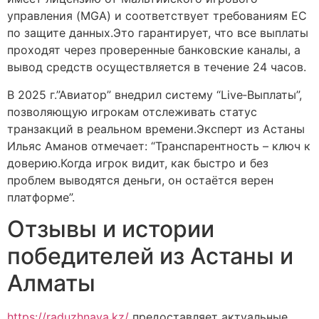
управления (MGA) и соответствует требованиям ЕС
по защите данных.Это гарантирует, что все выплаты
проходят через проверенные банковские каналы, а
вывод средств осуществляется в течение 24 часов.
В 2025 г.”Авиатор” внедрил систему “Live‑Выплаты”,
позволяющую игрокам отслеживать статус
транзакций в реальном времени.Эксперт из Астаны
Ильяс Аманов отмечает: “Транспарентность – ключ к
доверию.Когда игрок видит, как быстро и без
проблем выводятся деньги, он остаётся верен
платформе”.
Отзывы и истории
победителей из Астаны и
Алматы
https://raduzhnaya.kz/
предоставляет актуальные