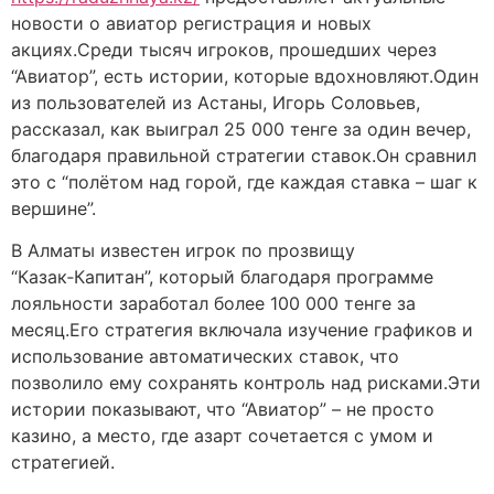
новости о авиатор регистрация и новых
акциях.Среди тысяч игроков, прошедших через
“Авиатор”, есть истории, которые вдохновляют.Один
из пользователей из Астаны, Игорь Соловьев,
рассказал, как выиграл 25 000 тенге за один вечер,
благодаря правильной стратегии ставок.Он сравнил
это с “полётом над горой, где каждая ставка – шаг к
вершине”.
В Алматы известен игрок по прозвищу
“Казак‑Капитан”, который благодаря программе
лояльности заработал более 100 000 тенге за
месяц.Его стратегия включала изучение графиков и
использование автоматических ставок, что
позволило ему сохранять контроль над рисками.Эти
истории показывают, что “Авиатор” – не просто
казино, а место, где азарт сочетается с умом и
стратегией.